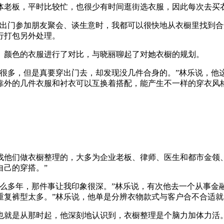
老板，平时比较忙，也很少有时间逛街选衣服，因此每次去买衣
门参加朋友聚会、谈生意时，我都可以很快地从衣橱里找到合
行打包另外处理。
颜色的衣服进行了对比，与晓丽聊起了对她衣橱的规划。
多，但是真要穿出门去，却发现没几件合身的。”林乐说，他
靠外的几件衣服和衬衣可以互换着搭配，能产生不一样的穿衣风
们做衣橱整理的，大多为企业老板、律师、医生和都市金领、
自己的穿搭。”
多年，那件事让我印象很深。”林乐说，有次他去一个从事金融
重复裤型太多。”林乐说，他单是分辨衣物款式与客户合不合适就
就是从那时起，他深刻地认识到，衣橱整理是个脑力加体力活