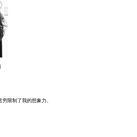
摄
。
贫穷限制了我的想象力。