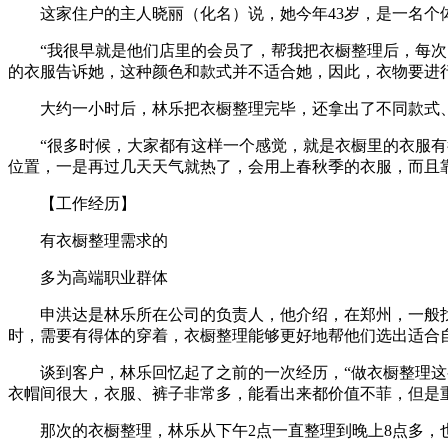
这家住户的主人晓丽（化名）说，她今年43岁，是一名个体
“我很早就是他们店里的会员了，帮我把衣橱整理后，每次出
的衣服告诉她，这种颜色和款式并不适合她，因此，衣物要进
大约一小时后，林乐把衣橱整理完毕，还拿出了不同款式、
“很多时候，大家都有这样一个感觉，就是衣橱里的衣服有很
位置，一是再过几天天气就热了，会用上春秋季的衣服，而且
【工作经历】
有衣橱整理需求的
多为高端职业群体
申洪达是林乐所在公司的负责人，他介绍，在郑州，一般找他
时，需要有得体的穿着，衣橱整理能够更好地帮他们选出适合
谈到客户，林乐回忆起了之前的一次经历，“做衣橱整理这么
衣帽间很大，衣服、裤子非常多，能看出来都价值不菲，但是
那次的衣橱整理，林乐从下午2点一直整理到晚上8点多，也