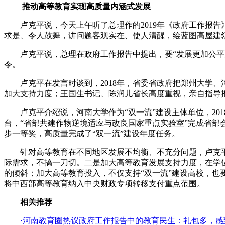
推动高等教育实现高质量内涵式发展
卢克平说，今天上午听了总理作的2019年《政府工作报告
求是、令人鼓舞，讲问题客观实在、使人清醒，绘蓝图高屋建
卢克平说，总理在政府工作报告中提出，要“发展更加公平更
令。
卢克平在发言时谈到，2018年，省委省政府把郑州大学、河
加大支持力度；王国生书记、陈润儿省长高度重视，亲自指导
卢克平介绍说，河南大学作为“双一流”建设主体单位，201
台，“省部共建作物逆境适应与改良国家重点实验室”完成省部
步一等奖，高质量完成了“双一流”建设年度任务。
针对高等教育在不同地区发展不均衡、不充分问题，卢克平
际需求，不搞一刀切。二是加大高等教育发展支持力度，在学
的倾斜；加大高等教育投入，不仅支持“双一流”建设高校，
将中西部高等教育纳入中央财政专项转移支付重点范围。
相关推荐
·
河南教育圈热议政府工作报告中的教育民生：礼包多，感