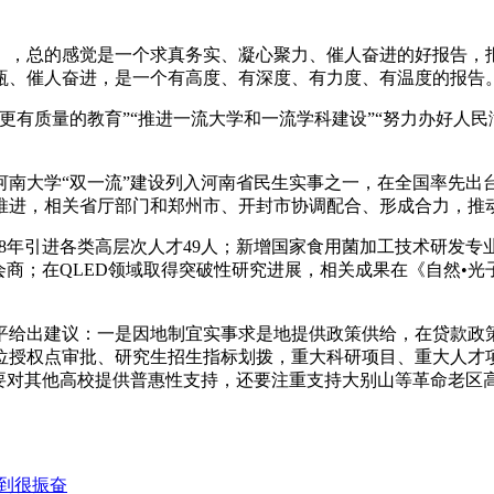
》，总的感觉是一个求真务实、凝心聚力、催人奋进的好报告，
瓴、催人奋进，是一个有高度、有深度、有力度、有温度的报告
有质量的教育”“推进一流大学和一流学科建设”“努力办好人民
南大学“双一流”建设列入河南省民生实事之一，在全国率先出台
推进，相关省厅部门和郑州市、开封市协调配合、形成合力，推动
8年引进各类高层次人才49人；新增国家食用菌加工技术研发专
会商；在QLED领域取得突破性研究进展，相关成果在《自然•
给出建议：一是因地制宜实事求是地提供政策供给，在贷款政策
位授权点审批、研究生招生指标划拨，重大科研项目、重大人才项
也要对其他高校提供普惠性支持，还要注重支持大别山等革命老区
到很振奋