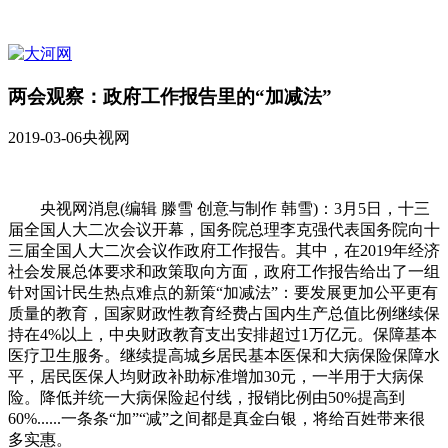
两会观察：政府工作报告里的“加减法”
2019-03-06
央视网
央视网消息(编辑 滕雪 创意与制作 韩雪)：3月5日，十三
届全国人大二次会议开幕，国务院总理李克强代表国务院向十
三届全国人大二次会议作政府工作报告。其中，在2019年经济
社会发展总体要求和政策取向方面，政府工作报告给出了一组
针对国计民生热点难点的新策“加减法”：要发展更加公平更有
质量的教育，国家财政性教育经费占国内生产总值比例继续保
持在4%以上，中央财政教育支出安排超过1万亿元。保障基本
医疗卫生服务。继续提高城乡居民基本医保和大病保险保障水
平，居民医保人均财政补助标准增加30元，一半用于大病保
险。降低并统一大病保险起付线，报销比例由50%提高到
60%......一条条“加”“减”之间都是真金白银，将给百姓带来很
多实惠。