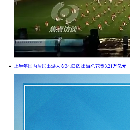
上半年国内居民出游人次34.63亿 出游总花费3.21万亿元