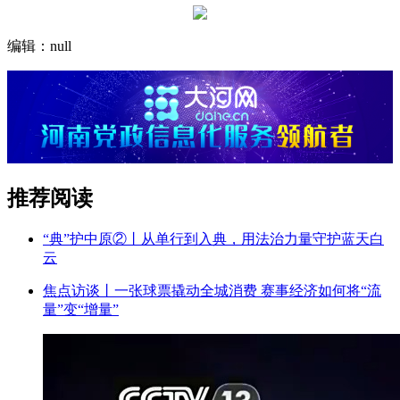
编辑：null
推荐阅读
“典”护中原②‌丨从单行到入典，用法治力量守护蓝天白
云
焦点访谈丨一张球票撬动全城消费 赛事经济如何将“流
量”变“增量”