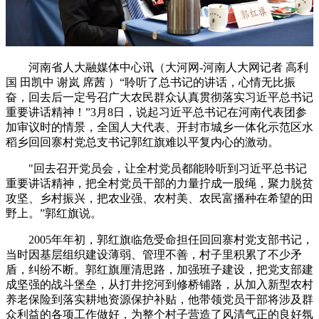
河南省人大融媒体中心讯（大河网-河南人大网记者 高利
国 田凯中 谢岚 席茜 ）“聆听了总书记的讲话，心情无比振
奋，回去后一定号召广大农民群众认真贯彻落实习近平总书记
重要讲话精神！”3月8日，说起习近平总书记在河南代表团参
加审议时的情景，全国人大代表、开封市城乡一体化示范区水
稻乡回回寨村党总支书记郭红旗难以平复内心的激动。
"回去召开党员会，让全村党员都能聆听到习近平总书记
重要讲话精神，把全村党员干部的力量拧成一股绳，聚力脱贫
攻坚、乡村振兴，把农业强、农村美、农民富播种在希望的田
野上。”郭红旗说。
2005年年初，郭红旗临危受命担任回回寨村党支部书记，
当时因基层组织建设薄弱、管理不善，村子里积累了不少矛
盾，纠纷不断。郭红旗厘清思路，加强班子建设，把党支部建
成坚强的战斗堡垒，从打井挖河到修桥铺路，从加入新型农村
养老保险到落实耕地资源保护补贴，他带领党员干部将涉及群
众利益的各项工作做好，为整个村子营造了风清气正的良好氛