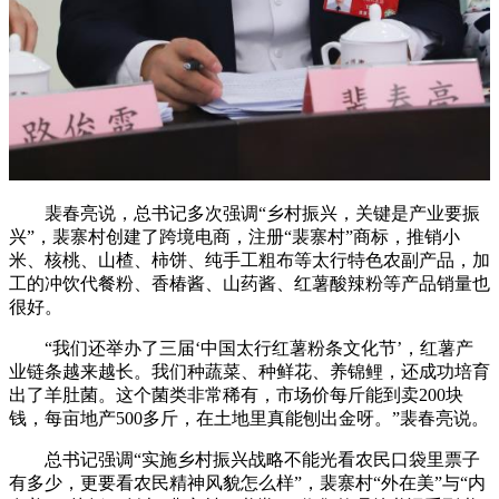
裴春亮说，总书记多次强调“乡村振兴，关键是产业要振
兴”，裴寨村创建了跨境电商，注册“裴寨村”商标，推销小
米、核桃、山楂、柿饼、纯手工粗布等太行特色农副产品，加
工的冲饮代餐粉、香椿酱、山药酱、红薯酸辣粉等产品销量也
很好。
“我们还举办了三届‘中国太行红薯粉条文化节’，红薯产
业链条越来越长。我们种蔬菜、种鲜花、养锦鲤，还成功培育
出了羊肚菌。这个菌类非常稀有，市场价每斤能到卖200块
钱，每亩地产500多斤，在土地里真能刨出金呀。”裴春亮说。
总书记强调“实施乡村振兴战略不能光看农民口袋里票子
有多少，更要看农民精神风貌怎么样”，裴寨村“外在美”与“内