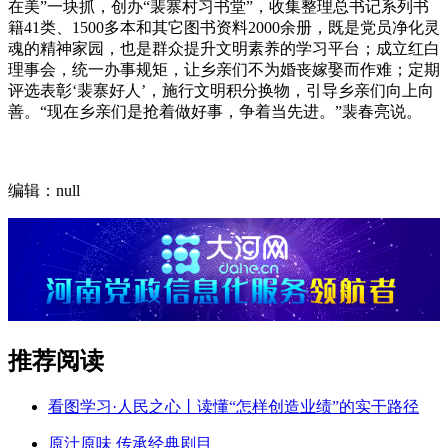
在美”一块抓，创办“裴寨村习书堂”，收集整理总书记系列书
籍41类、1500多本和其它图书资料2000余册，既是党员净化灵
魂的精神家园，也是群众提升文明素养的学习平台；成立红白
理事会，统一办事规矩，让乡亲们不为婚丧嫁娶而作难；定期
评选表彰‘裴寨好人’，施行文明积分换物，引导乡亲们向上向
善。“现在乡亲们是抢着做好事，争着当先进。”裴春亮说。
编辑：null
推荐阅读
看图学习·人民之心丨读懂“怎样创造业绩”的实干路径
原汁原味 传承经典剧目