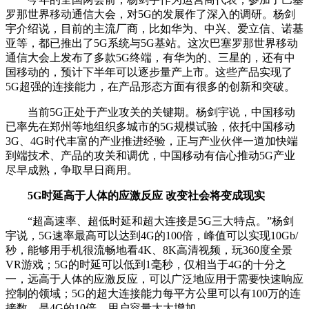
罗那世界移动通信大会，对5G的发展作了深入的调研。杨剑
宇介绍说，目前的主流厂商，比如华为、中兴、爱立信、诺基
亚等，都已推出了5G系统与5G基站。这次巴塞罗那世界移动
通信大会上发布了多款5G终端，有华为的、三星的，还有中
国移动的，预计下半年可以逐步量产上市。这些产品实现了
5G超强的连接能力，在产品形态方面有很多的创新和突破。
当前5G正处于产业攻关的关键期。杨剑宇说，中国移动
已率先在郑州等地组织多城市的5G规模试验，依托中国移动
3G、4G时代丰富的产业推进经验，正与产业伙伴一道加快端
到端技术、产品的攻关和调优，中国移动有信心推动5G产业
尽早成熟，争取早日商用。
5G时延高于人体的应激反应 改变社会将变成现实
“超高速率、超低时延和超大连接是5G三大特点。”杨剑
宇说，5G速率最高可以达到4G的100倍，峰值可以实现10Gb/
秒，能够用手机很流畅地看4K、8K高清视频，玩360度全景
VR游戏；5G的时延可以低到1毫秒，仅相当于4G的十分之
一，远高于人体的应激反应，可以广泛地应用于需要快速响应
控制的领域；5G的超大连接能力每平方公里可以有100万的连
接数，是4G的10倍，用户容量大大增加。