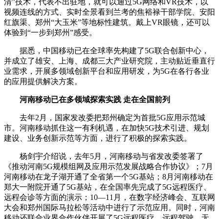
清”技术，代表不出驻地，就可以通过5G网络和VR技术，以
视频连线的方式、实时全景看到兰考的焦裕禄干部学院、安阳
红旗渠、郑州“大玉米”等地标性建筑。戴上VR眼镜，还可以
体验到“一步到郑州”感受。
据悉，中国移动已在全球率先构建了5G联合创新中心，
并成立了雄安、上海、成都三大产业研究院，主动贴近垂直行
业需求，开展多领域创新平台和应用研发，为5G在各行各业
的应用提供解决方案。
河南移动已在多领域探索实践 走在全国前列
去年2月，国家发改委把郑州确定为首批5G应用示范城
市。河南移动抓住这一有利机遇，在加快5G技术引进、规划
建设、业务创新示范等方面，进行了积极的探索实践。
杨剑宇介绍说，去年5月，河南移动与省发改委签署了
《推动河南5G规模组网及应用示范发展战略合作协议》；7月
河南移动在龙子湖开通了全省第一个5G基站；8月河南移动在
郑大一附院开通了5G基站，在全国率先完成了5G远程医疗、
远程会诊等方面的演示；10—11月，在数字经济峰会、互联网
大会和郑州国际马拉松等活动中进行了示范应用。同时，河南
移动还联合业界合作伙伴开展了5G远程医疗、远程驾驶、无