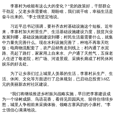
李寨村为啥能有这么大的变化？“党的政策好，干部群众
干劲足，父老乡亲需要啥、期盼啥，我们就干啥，幸福生活是
奋斗出来的。”李士强坚定地说。
习近平总书记强调，要补齐农村基础设施这个短板。近年
来，李寨村加大村里生产、生活基础设施建设力度，脱贫兴业
发展到哪，基础设施就建设到哪；村民生活最需要什么，就集
中力量先完善什么。现在水利设施完善了，种地不再靠天吃
饭；电商物流配套了，农产品销售走到线上；村内通了水泥
路、亮起了路灯，家家用上自来水、户户通了天然气，五保老
人住进了敬老院，村广场、河道景观、采摘长廊成了村民休闲
娱乐的好去处。
为了让乡亲们过上城里人羡慕的生活，李寨村从生产、生
活、休闲、文化等方面进行了总体规划，已启动总投资3.6亿
元的美丽新农村社区建设。
“我们将继续推进乡村振兴战略实施，早日把李寨建设成
为一个绿树成荫、鸟语花香，看得见田园风光、留得住绵绵乡
愁，城里人争相前来采摘体验、领略古寨风韵的小康村。”李
士强信心满满地说。