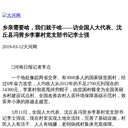
乡亲需要啥，我们就干啥——访全国人大代表、沈
丘县冯营乡李寨村党支部书记李士强
2019-03-12
大河网
□河南日报记者李点
一个地处豫皖两省交界、有3000多人的国家级贫困村，经
过6年奋力攻坚，人均收入从2012年的不足2700元到现在的
14380元，李寨村彻底甩掉穷帽子，由贫困村蝶变为全国美丽
乡村建设试点村、全国改善农村人居环境保障基础示范村，致
富奔小康的路越走越宽。
3月11日，全国人大代表、沈丘县冯营乡李寨村党支部书
记李士强说，现在村里实现土地全流转，完善了基础设施，村
民人人有活干、人人有钱赚，老弱病残村集体兜底保障。