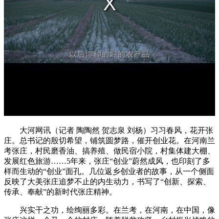
大河网讯（记者 陶陶然 贺志泉 刘杨）习习春风，花开张
庄。总书记的殷切希望，铺筑圆梦路，催开创业花。在河南兰
考张庄，村民磨香油、搞养殖、做民宿小院，村集体建大棚、
发展红色旅游……5年来，张庄“创业”蔚然成风，也印刻了多
样而生动的“创业”面孔。几位返乡创业者的故事，从一个侧面
反映了大美张庄追梦不止的内生动力，书写了“创新、探索、
传承、奉献”的新时代张庄精神。
兴实干之功，绘绚丽多彩。在兰考，在河南，在中国，像