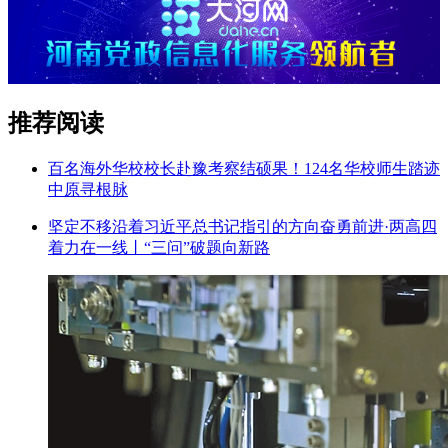
推荐阅读
百名海外华校校长赴豫考察结硕果！124名华校师生踏迹
中原寻根脉
坚定不移沿着习近平总书记指引的方向奋勇前进·两高四
着力在一线丨“三问”破题向新路