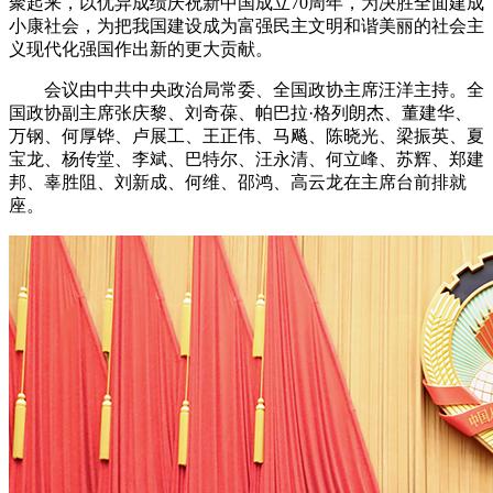
聚起来，以优异成绩庆祝新中国成立70周年，为决胜全面建成
小康社会，为把我国建设成为富强民主文明和谐美丽的社会主
义现代化强国作出新的更大贡献。
会议由中共中央政治局常委、全国政协主席汪洋主持。全
国政协副主席张庆黎、刘奇葆、帕巴拉·格列朗杰、董建华、
万钢、何厚铧、卢展工、王正伟、马飚、陈晓光、梁振英、夏
宝龙、杨传堂、李斌、巴特尔、汪永清、何立峰、苏辉、郑建
邦、辜胜阻、刘新成、何维、邵鸿、高云龙在主席台前排就
座。