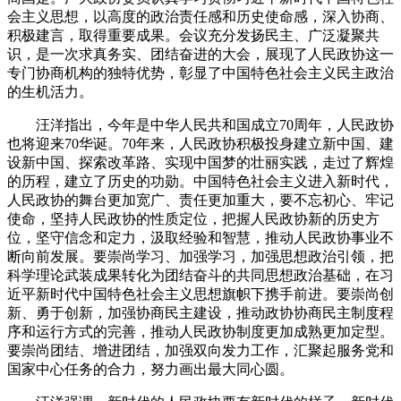
会主义思想，以高度的政治责任感和历史使命感，深入协商、
积极建言，取得重要成果。会议充分发扬民主、广泛凝聚共
识，是一次求真务实、团结奋进的大会，展现了人民政协这一
专门协商机构的独特优势，彰显了中国特色社会主义民主政治
的生机活力。
汪洋指出，今年是中华人民共和国成立70周年，人民政协
也将迎来70华诞。70年来，人民政协积极投身建立新中国、建
设新中国、探索改革路、实现中国梦的壮丽实践，走过了辉煌
的历程，建立了历史的功勋。中国特色社会主义进入新时代，
人民政协的舞台更加宽广、责任更加重大，要不忘初心、牢记
使命，坚持人民政协的性质定位，把握人民政协新的历史方
位，坚守信念和定力，汲取经验和智慧，推动人民政协事业不
断向前发展。要崇尚学习、加强学习，加强思想政治引领，把
科学理论武装成果转化为团结奋斗的共同思想政治基础，在习
近平新时代中国特色社会主义思想旗帜下携手前进。要崇尚创
新、勇于创新，加强协商民主建设，推动政协协商民主制度程
序和运行方式的完善，推动人民政协制度更加成熟更加定型。
要崇尚团结、增进团结，加强双向发力工作，汇聚起服务党和
国家中心任务的合力，努力画出最大同心圆。