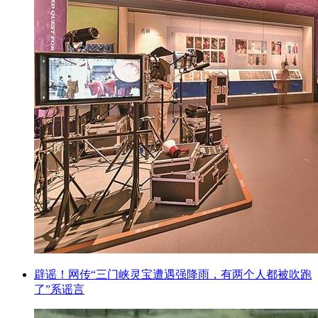
辟谣！网传“三门峡灵宝遭遇强降雨，有两个人都被吹跑
了”系谣言