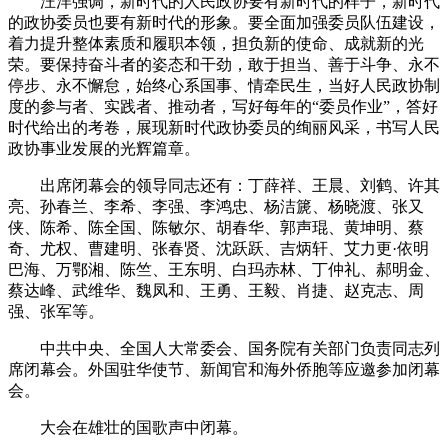
汪洋强调，新时代的人民政协要有新时代的样子，新时代
的政协委员也要有新时代的形象。要全面加强委员队伍建设，
着力提升整体素质和履职本领，担负新的使命、成就新的光
荣。要保持奋斗者的姿态和干劲，敢于担当、善于斗争、永不
停步、永不懈怠，始终心系国事、情牵民生，当好人民政协制
度的参与者、实践者、推动者，写好每年的“委员作业”，答好
时代给出的考卷，展现新时代政协委员的绚丽风采，书写人民
政协事业发展的光辉篇章。
出席闭幕会的领导同志还有：丁薛祥、王晨、刘鹤、许其
亮、孙春兰、李希、李强、李鸿忠、杨洁篪、杨晓渡、张又
侠、陈希、陈全国、陈敏尔、胡春华、郭声琨、黄坤明、蔡
奇、尤权、曹建明、张春贤、沈跃跃、吉炳轩、艾力更·依明
巴海、万鄂湘、陈竺、王东明、白玛赤林、丁仲礼、郝明金、
蔡达峰、武维华、魏凤和、王勇、王毅、肖捷、赵克志、周
强、张军等。
中共中央、全国人大常委会、国务院有关部门负责同志列
席闭幕会。外国驻华使节、新闻官和海外侨胞等应邀参加闭幕
会。
大会在雄壮的国歌声中闭幕。