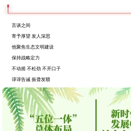
言谈之间
寄予厚望 发人深思
他聚焦生态文明建设
保持战略定力
不动摇 不松劲 不开口子
谆谆告诫 振聋发聩