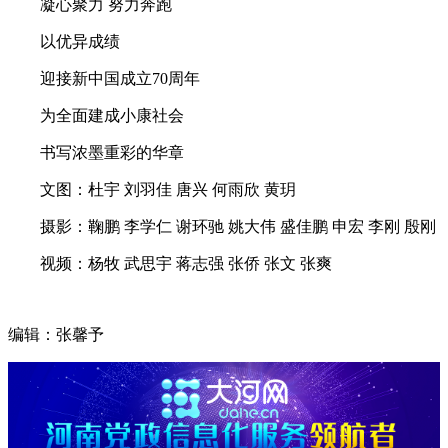
凝心聚力 努力奔跑
以优异成绩
迎接新中国成立70周年
为全面建成小康社会
书写浓墨重彩的华章
文图：杜宇 刘羽佳 唐兴 何雨欣 黄玥
摄影：鞠鹏 李学仁 谢环驰 姚大伟 盛佳鹏 申宏 李刚 殷刚
视频：杨牧 武思宇 蒋志强 张侨 张文 张爽
编辑：张馨予