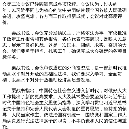
会第二次会议已经圆满完成各项议程。会议认为，过去的一
年，以习近平同志为核心的党中央团结带领全国各族人民砥砺
奋进、攻坚克难，各方面工作取得新成就，会议对此高度评
价。
栗战书说，会议充分发扬民主，严格依法办事，审议批准
了政府工作报告和其他报告。各位代表忠实履职，反映人民意
志，展示了良好风貌。这是一次民主、团结、求实、奋进的大
会。我们要勇于担当、扎实工作，确保完成大会确定的各项目
标任务。
栗战书说，会议审议通过的外商投资法，是一部新时代推
动高水平对外开放的基础性法律。我们要深入学习、全面贯
彻，以高水平对外开放推动经济高质量发展。
栗战书指出，中国特色社会主义进入新时代，对做好人大
工作提出了新的更高要求。人大及其常委会要坚持以习近平新
时代中国特色社会主义思想为指导，深入学习贯彻习近平总书
记关于坚持和完善人民代表大会制度的重要思想，坚持党的领
导、人民当家作主、依法治国有机统一，围绕党和国家工作大
局认真履行宪法法律赋予的职责，不辜负党和人民的信任与重
托。