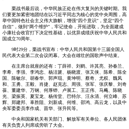
栗战书最后说，中华民族正处在伟大复兴的关键时期。我
们要更加紧密地团结在以习近平同志为核心的党中央周围，高
举中国特色社会主义伟大旗帜，增强“四个意识”，坚定“四个
自信”，做到“两个维护”，牢记使命，开拓进取，为全面建成
小康社会收官打下决定性基础，以优异成绩庆祝中华人民共和
国成立70周年。
9时29分，栗战书宣布：中华人民共和国第十三届全国人
民代表大会第二次会议闭幕。大会在雄壮的国歌声中结束。
在主席台就座的还有：丁薛祥、刘鹤、许其亮、孙春兰、
李希、李强、李鸿忠、杨洁篪、杨晓渡、张又侠、陈希、陈全
国、陈敏尔、胡春华、郭声琨、黄坤明、蔡奇、尤权、魏凤
和、王勇、王毅、肖捷、赵克志、周强、张军、张庆黎、刘奇
葆、董建华、万钢、何厚铧、卢展工、王正伟、马飚、陈晓
光、梁振英、夏宝龙、杨传堂、巴特尔、汪永清、何立峰、苏
辉、郑建邦、辜胜阻、刘新成、何维、邵鸿、高云龙，以及中
央军委委员李作成、苗华、张升民等。
中央和国家机关有关部门、解放军有关单位、各人民团体
有关负责人列席或旁听了大会。