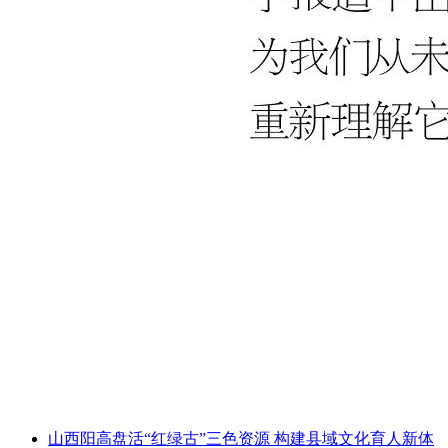
山西阳高盘活“红绿古”三色资源 构建县域文化育人新体