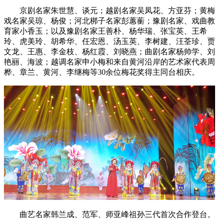
京剧名家朱世慧、谈元；越剧名家吴凤花、方亚芬；黄梅
戏名家吴琼、杨俊；河北梆子名家彭蕙蘅；豫剧名家、戏曲教
育家小香玉；以及豫剧名家王善朴、杨华瑞、张宝英、王希
玲、虎美玲、胡希华、任宏恩、汤玉英、李树建、汪荃珍、贾
文龙、王惠、李金枝、杨红霞、刘晓燕；曲剧名家杨帅学、刘
艳丽、海波；越调名家申小梅和来自黄河沿岸的艺术家代表周
桦、章兰、黄河、李继梅等30余位梅花奖得主同台相庆。
曲艺名家韩兰成、范军、师亚峰祖孙三代首次合作登台。