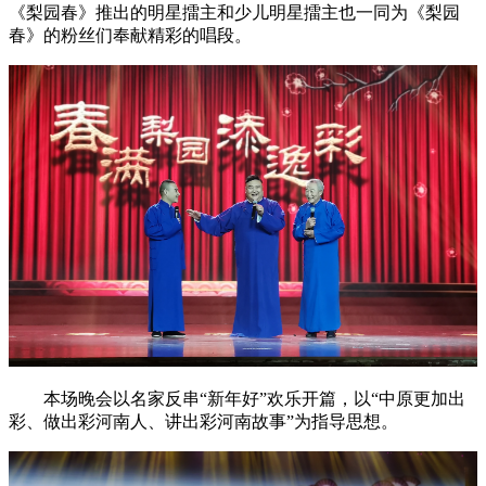
《梨园春》推出的明星擂主和少儿明星擂主也一同为《梨园
春》的粉丝们奉献精彩的唱段。
本场晚会以名家反串“新年好”欢乐开篇，以“中原更加出
彩、做出彩河南人、讲出彩河南故事”为指导思想。