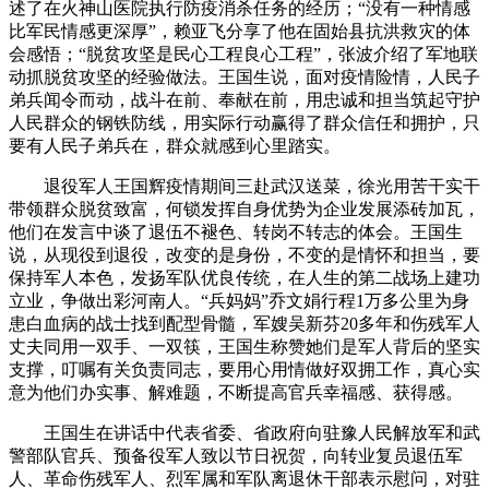
述了在火神山医院执行防疫消杀任务的经历；“没有一种情感
比军民情感更深厚”，赖亚飞分享了他在固始县抗洪救灾的体
会感悟；“脱贫攻坚是民心工程良心工程”，张波介绍了军地联
动抓脱贫攻坚的经验做法。王国生说，面对疫情险情，人民子
弟兵闻令而动，战斗在前、奉献在前，用忠诚和担当筑起守护
人民群众的钢铁防线，用实际行动赢得了群众信任和拥护，只
要有人民子弟兵在，群众就感到心里踏实。
退役军人王国辉疫情期间三赴武汉送菜，徐光用苦干实干
带领群众脱贫致富，何锁发挥自身优势为企业发展添砖加瓦，
他们在发言中谈了退伍不褪色、转岗不转志的体会。王国生
说，从现役到退役，改变的是身份，不变的是情怀和担当，要
保持军人本色，发扬军队优良传统，在人生的第二战场上建功
立业，争做出彩河南人。“兵妈妈”乔文娟行程1万多公里为身
患白血病的战士找到配型骨髓，军嫂吴新芬20多年和伤残军人
丈夫同用一双手、一双筷，王国生称赞她们是军人背后的坚实
支撑，叮嘱有关负责同志，要用心用情做好双拥工作，真心实
意为他们办实事、解难题，不断提高官兵幸福感、获得感。
王国生在讲话中代表省委、省政府向驻豫人民解放军和武
警部队官兵、预备役军人致以节日祝贺，向转业复员退伍军
人、革命伤残军人、烈军属和军队离退休干部表示慰问，对驻