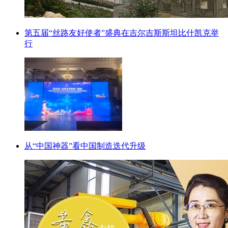
第五届“丝路友好使者”盛典在吉尔吉斯斯坦比什凯克举
行
从“中国神器”看中国制造迭代升级