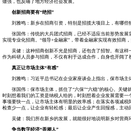
做强，也反哺了地方经济社会发展。
创新招商要有“绝招”
刘雅鸣：新乡在招商引资，特别是招揽大项目上，有哪些
张国伟：传统的大兵团式招商，已经不适应当前形势发展需要了
实现专业化招商。“领导+金融家”，带着金融家实现有效招商
吴健：这种招商创新不光是招商，还包含了招智。有这样一
作为科研人员参与招商，不仅有利于达成合作，自身也开阔了
真正让市场主体“有感”
刘雅鸣：习近平总书记在企业家座谈会上指出，保市场主体
张国伟：保市场主体，抓住了“六保”“六稳”的核心。关键
时刻想着我们的工资是纳税人给的，时刻想着企业发展需要一
事项要快一点，让市场主体有明显的效率感；在落实各项减税
检查少一点，让企业有轻松感；最后让企业产生回报感，主动
吴健：我们所在新乡的发展，就能很好地说明新乡对营商环境
争当数字经济“弄潮人”