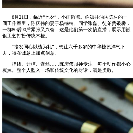
8月21日，临近“七夕”，小雨微凉。临颍县油坊陈村的一
间工作室里，陈庆伟的妻子杨楠楠、同学张磊、徒弟贾银桥，
一群80后90后紧张又兴奋，这是他们第一次搞直播，展示用嵌
银工艺打扮传统木梳。
“接发同心以梳为礼”，想让六千多岁的中华梳篦洋气下
去，得在诚意上加点创意。
描线、开槽、嵌丝……陈庆伟眼神专注，每个动作都小心
翼翼。整个人坠入一场和传统文化的对话，满是虔敬。