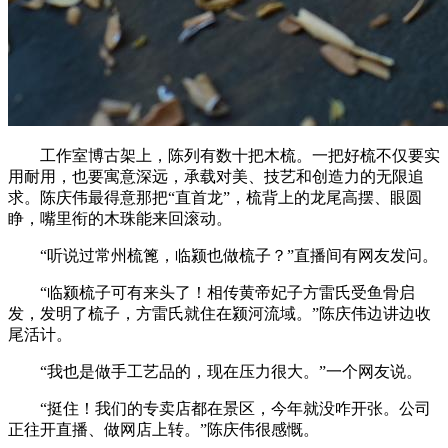
工作室博古架上，陈列有数十把木梳。一把好梳不仅要实
用耐用，也要寓意深远，承载对美、技艺和创造力的无限追
求。陈庆伟最得意那把“直首龙”，梳背上的龙尾高摆、眼圆
睁，嘴里衔的木珠能来回滚动。
“听说过常州梳篦，临颍也做梳子？”直播间有网友发问。
“临颍梳子可有来头了！相传黄帝妃子方雷氏受鱼骨启
发，发明了梳子，方雷氏就住在颍河流域。”陈庆伟边讲边收
尾活计。
“我也是做手工艺品的，现在压力很大。”一个网友说。
“挺住！我们的专卖店都在景区，今年就没咋开张。公司
正往开直播、做网店上转。”陈庆伟很感慨。