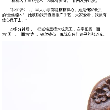
“楠楠名字里都是木，和你有缘呀。”有网友开玩笑。
“我忙设计，厂里大小事都是楠楠操心。她是俺家最贵
的‘金丝楠木’！她鼓励我开直播推广手艺，大家爱看，我就有
信心做下去。”
20多分钟后，一把嵌银黑檀木梳完工，嵌字图案一面
为“国”，一面为“家”。银丝铮亮，像陈庆伟们追寻的那道光。