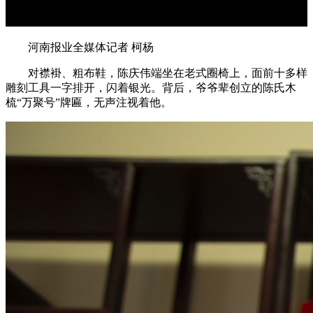
河南报业全媒体记者 柯杨
对襟褂、粗布鞋，陈庆伟端坐在老式圈椅上，面前十多样
雕刻工具一字排开，闪着银光。背后，爷爷辈创立的陈氏木
梳“万聚号”牌匾，无声注视着他。