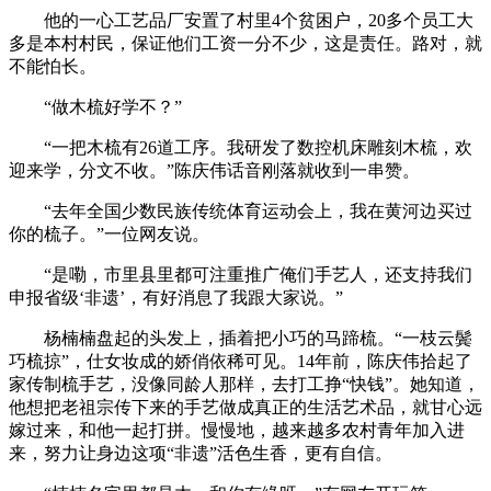
他的一心工艺品厂安置了村里4个贫困户，20多个员工大
多是本村村民，保证他们工资一分不少，这是责任。路对，就
不能怕长。
“做木梳好学不？”
“一把木梳有26道工序。我研发了数控机床雕刻木梳，欢
迎来学，分文不收。”陈庆伟话音刚落就收到一串赞。
“去年全国少数民族传统体育运动会上，我在黄河边买过
你的梳子。”一位网友说。
“是嘞，市里县里都可注重推广俺们手艺人，还支持我们
申报省级‘非遗’，有好消息了我跟大家说。”
杨楠楠盘起的头发上，插着把小巧的马蹄梳。“一枝云鬓
巧梳掠”，仕女妆成的娇俏依稀可见。14年前，陈庆伟拾起了
家传制梳手艺，没像同龄人那样，去打工挣“快钱”。她知道，
他想把老祖宗传下来的手艺做成真正的生活艺术品，就甘心远
嫁过来，和他一起打拼。慢慢地，越来越多农村青年加入进
来，努力让身边这项“非遗”活色生香，更有自信。