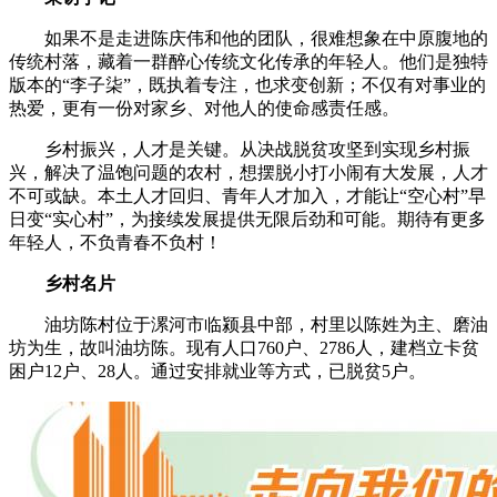
如果不是走进陈庆伟和他的团队，很难想象在中原腹地的
传统村落，藏着一群醉心传统文化传承的年轻人。他们是独特
版本的“李子柒”，既执着专注，也求变创新；不仅有对事业的
热爱，更有一份对家乡、对他人的使命感责任感。
乡村振兴，人才是关键。从决战脱贫攻坚到实现乡村振
兴，解决了温饱问题的农村，想摆脱小打小闹有大发展，人才
不可或缺。本土人才回归、青年人才加入，才能让“空心村”早
日变“实心村”，为接续发展提供无限后劲和可能。期待有更多
年轻人，不负青春不负村！
乡村名片
油坊陈村位于漯河市临颍县中部，村里以陈姓为主、磨油
坊为生，故叫油坊陈。现有人口760户、2786人，建档立卡贫
困户12户、28人。通过安排就业等方式，已脱贫5户。