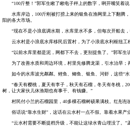
“100斤整！”郭军生瞅了瞅电子秤上的数字，咧开嘴笑着说
水库岸边，100斤刚被打捞上来的银鱼在渔网里上下翻腾，
阳的各大市场。
“现在不是小浪底调水期，水库里水不多，但每次开船去，
云水村是小浪底水库移民后置村，为了小浪底水利枢纽工程建
“以前水库里都是泥，网都下不去，更别提鱼了。”郭军生说，
为了改善水质和周边环境，村里先修腾龙渠，引水治旱；再
如今的水库波光粼粼。鲤鱼、鲫鱼、银鱼、河虾，这些“水中物
“春天有樱桃，夏天有李子，秋天有石榴，冬天有冬桃，20
树，让大家伙儿休渔期也有事干、有钱赚。”
村民付小兰的石榴园里，40多棵石榴树硕果满枝。红彤彤的
俗话说“靠水生财”，这话在云水村一点不假。靠着水果产业和
“云水村需要不断提档升级，不能让这绿水青山埋没了。”孟