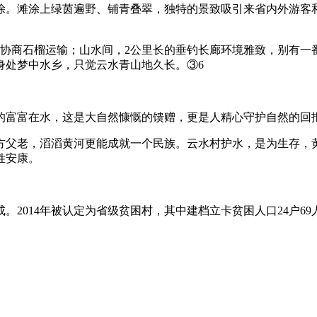
滩涂上绿茵遍野、铺青叠翠，独特的景致吸引来省内外游客和
协商石榴运输；山水间，2公里长的垂钓长廊环境雅致，别有一番
身处梦中水乡，只觉云水青山地久长。③6
富富在水，这是大自然慷慨的馈赠，更是人精心守护自然的回
老，滔滔黄河更能成就一个民族。云水村护水，是为生存，黄
姓安康。
14年被认定为省级贫困村，其中建档立卡贫困人口24户69人。2