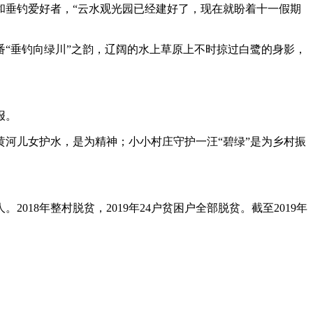
垂钓爱好者，“云水观光园已经建好了，现在就盼着十一假期
“垂钓向绿川”之韵，辽阔的水上草原上不时掠过白鹭的身影，
报。
河儿女护水，是为精神；小小村庄守护一汪“碧绿”是为乡村振
018年整村脱贫，2019年24户贫困户全部脱贫。截至2019年