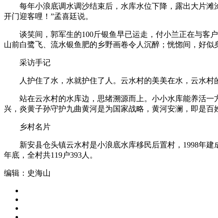
每年小浪底调水调沙结束后，水库水位下降，露出大片滩涂。
开门迎客哩！”孟喜廷说。
谈笑间，郭军生的100斤银鱼早已运走，付小兰正在与客户
山前白鹭飞、流水银鱼肥的乡野画卷令人沉醉；恍惚间，好似
采访手记
人护住了水，水就护住了人。云水村的美美在水，云水村的
站在云水村的水库边，思绪溯源而上。小小水库能养活一方父
兴，炎黄子孙守护九曲黄河是为国家战略，黄河安澜，即是百
乡村名片
新安县仓头镇云水村是小浪底水库移民后置村，1998年建成。20
年底，全村共119户393人。
编辑：史海山