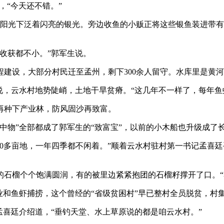
，“今天还不错。”
阳光下泛着闪亮的银光。旁边收鱼的小贩正将这些银鱼装进带有
收获都不小。”郭军生说。
设，大部分村民迁至孟州，剩下300余人留守。水库里是黄河
云水村地势陡峭，土地干旱贫瘠。“这几年不一样了，每年鱼虾
种下产业林，防风固沙再致富。
”全部都成了郭军生的“致富宝”，以前的小木船也升级成了长1
0多亩地，一年四季都不闲着。”顺着云水村驻村第一书记孟喜廷
石榴个个饱满圆润，有的被里边紧紧抱团的石榴籽撑开了口。“
鱼虾捕捞，这个曾经的“省级贫困村”早已整村全员脱贫，村集
喜廷介绍道，“垂钓天堂、水上草原说的都是咱云水村。”