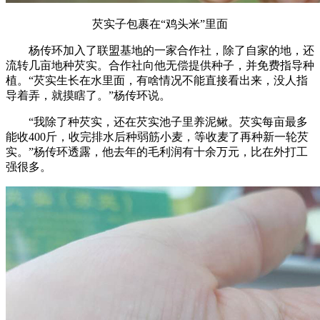
芡实子包裹在“鸡头米”里面
杨传环加入了联盟基地的一家合作社，除了自家的地，还
流转几亩地种芡实。合作社向他无偿提供种子，并免费指导种
植。“芡实生长在水里面，有啥情况不能直接看出来，没人指
导着弄，就摸瞎了。”杨传环说。
“我除了种芡实，还在芡实池子里养泥鳅。芡实每亩最多
能收400斤，收完排水后种弱筋小麦，等收麦了再种新一轮芡
实。”杨传环透露，他去年的毛利润有十余万元，比在外打工
强很多。