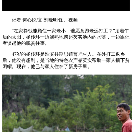
记者 何心悦/文 刘晓明/图、视频
“在家挣钱能顾住一家老小，谁愿意跑老远打工？”顶着午
后的太阳，杨传环一边娴熟地捞起芡实池内的水藻，一边跟记
者谈起他的脱贫往事。
47岁的杨传环是淮滨县期思镇曹圩村人。在外打工返乡
后，他没有想到，是当地的特色农产品芡实帮助一家人摘下贫
困帽。现在，他已与家人住在了新房子里。