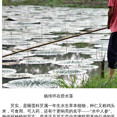
杨传环在捞水藻
芡实，是睡莲科芡属一年生水生草本植物，种仁又称鸡头
米，可食用、可入药，还有个更响亮的名字——“水中人参”。
杨传环种植的芡实，是淮滨县芡实产业党建联盟基地引进的苏