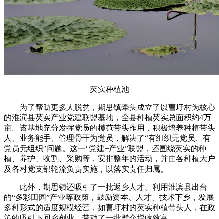
芡实种植池
为了帮助更多人脱贫，期思镇牵头成立了以曹圩村为核心
的淮滨县芡实产业党建联盟基地，全县种植芡实总面积约4万
亩。该基地充分发挥党员的模范带头作用，积极培养种植带头
人、业务能手、管理骨干为党员，解决了“有组织无党员、有
党员无组织”问题。这一“党建+产业”联盟，还围绕芡实的种
植、养护、收割、采购等，安排整年的活动，并由各种植大户
及各村党支部轮流负责实施，以落实责任归属。
此外，期思镇还吸引了一批返乡人才。利用淮滨县出台
的“多彩田园”产业等政策，鼓励资本、人才、技术下乡，发展
多种形式的适度规模经营，如曹圩村的芡实种植带头人，在政
策的吸引下回乡创业，带动了一批群众增收致富。