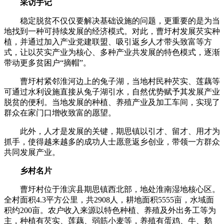
采访手记
稳定脱贫不仅仅要解决基础设施的问题，更重要的是为当
地找到一种可持续发展的经济模式。对此，曹圩村发展芡实种
植，并通过加入产业党建联盟、吸引返乡人才带头致富等方
式，让以芡实产业为核心、多种产业共发展的特色模式，逐渐
带动更多贫困户“摘帽”。
曹圩村紧邻淮河边上的兔子湖，当地村民种芡实、莲藕等
可通过水利设施直接从兔子湖引水，自然优势赋予其发展产业
脱贫的便利。当地发展的种植、养殖产业及加工车间，实现了
群众在家门口增收致富的愿望。
此外，人才是发展的关键，期思镇以引才、留才、用才为
抓手，使得越来越多的成功人士愿意返乡创业，带领一方群众
共同发展产业。
乡村名片
曹圩村位于淮滨县期思镇西北部，地处淮南湿地核心区。
全村面积4.3平方公里，共2908人，耕地面积5555亩，水域面
积约200亩。农户收入来源以特色种植、养殖及外出务工等为
主，种植有芡实、莲藕、弱筋小麦等，养殖有蛋鸡、牛、鹅