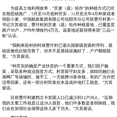
为提高土地利用效率，“芡麦（蔬）轮作”的种植方式已经
在期思镇推广，5月至10月底种芡实，11月至次年4月种菜或者
弱筋小麦。中国邮政集团有限公司信阳市分公司驻曹圩村第一
书记方其俊说，曹圩村的芡麦（蔬）轮作种植基地，已覆盖贫
困户30户，户均年增收约4万元。该基地还获得商务部“三品一
标”认证。
“我刚来驻村的时候曹圩村已退出国家级贫困村序列，基
础设施也比较完善了。但并不是基础设施好了，户户都能脱
贫。”方其俊说。
“种芡实的确是产业扶贫的一个重要方式，我们因户施
策，采取多种就业脱贫方式。村里留守妇女多，就组织她们去
渔网厂等搞编织、做手工，一天能挣50多块钱，有的厂允许把
活带回家。还有一部分村民靠在本县或外地打工脱贫。”方其
俊说。
目前曹圩村建档立卡贫困人口已减少到12户28人。“近期
我的主要工作就是让这28人脱贫，他们中多数是老弱病残，我
们会在加强社会保障这块儿多下功夫。”方其俊说。