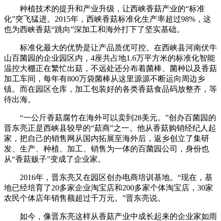
种植技术的提升和产业升级，让西峡香菇产业的“标准
化”突飞猛进。2015年，西峡香菇标准化生产率超过98%，这
也为西峡香菇“跳向”深加工和海外打下了坚实基础。
标准化最大的优势是让产品质优可控。在西峡县河南伏牛
山百菌园的企业园区内，4座共占地1.6万平方米的标准化智能
温控大棚正在繁忙出菇，不远处还分布着菌棒、菌种以及香菇
加工车间，每年有800万袋菌棒从这里源源不断运向周边乡
镇。而在园区仓库，加工包装好的各类香菇食品码放整齐，等
待出海。
“一公斤香菇腐竹在海外可以卖到28美元。”创办百菌园的
晋东亮正是西峡县较早的“菇商”之一。他从香菇购销经纪人起
家，把自己的销售网从国内拓展至海外后，返乡创立了集研
发、生产、种植、加工、销售为一体的百菌园公司，身份也
从“香菇贩子”变成了企业家。
2016年，晋东亮又在园区创办电商培训基地。“现在，基
地已经培育了20多家企业淘宝店和200多家个体淘宝店，30家
农民个体店年销售额超过千万元。”晋东亮说。
如今，像晋东亮这样从香菇产业中成长起来的企业家如雨