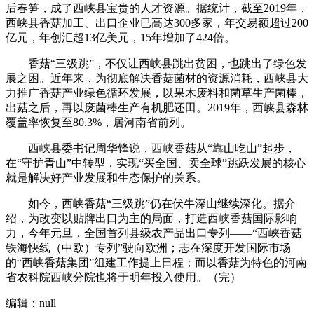
后春笋，成了西峡县宝贵的人才资源。据统计，截至2019年，
西峡县香菇加工、出口企业已高达300多家，年交易额超过200
亿元，年创汇超13亿美元，15年增加了424倍。
香菇“三级跳”，不仅让西峡县跳出贫困，也跳出了绿色发
展之困。近年来，为彻底解决香菇菌材的资源消耗，西峡县大
力推广香菇产业绿色循环发展，以果木废料和菌草生产菌棒，
出菇之后，再以废菌棒生产有机肥还田。2019年，西峡县森林
覆盖率恢复至80.3%，居河南省前列。
西峡县委书记周华锋说，西峡香菇从“靠山吃山”起步，
在“守护青山”中转型，实现“买全国、卖全球”跳跃发展的核心
就是解决好产业发展和生态保护的关系。
如今，西峡香菇“三级跳”仍在伏牛深山继续深化。据介
绍，为改变以贴牌出口为主的局面，打造西峡香菇国际影响
力，今年元旦，全国首列县级农产品出口专列——“西峡香菇
铁海快线（中欧）专列”驶向欧洲；志在深度开发国际市场
的“西峡香菇集团”组建工作提上日程；而以香菇为特色的河南
省农科院西峡分院也将于明年投入使用。（完）
编辑：null