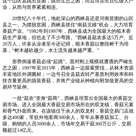
这个山区县跳出贫困，跳出生态之困，而且培育出百亿级大产
业，从而与世界紧紧相连。
20世纪八十年代，地处深山的西峡县还是河南贫困的山区
县之一。为摆脱贫困，西峡县抓住“南菇北移”机会，大力培育
香菇产业。“1982年到1997年，西峡县成为全国最大的椴木香
菇生产基地，但也走了不少弯路。”西峡县菇农多达5万户、近
20万人，许多从业者至今还记得，椴木香菇以整段树干为培
基，“树木越砍越少，水土流失越来越严重。”
形势倒逼香菇必须“起跳”。面对刚上规模就遭遇的严峻生
态之困，1997年至2015年，西峡县一边探索禁伐，从林木资源
丰富地区外调菌材；一边号召全县菇农转产基质利用效率和科
技含量更高的袋装香菇，并将产业链从种植向附加值更高的交
易环节延伸。
一批“菇农”变身“菇商”，西峡县培育出全国最大的香菇交
易市场。进入全国最大香菇交易市场所在的双龙镇，香菇元素
和香气扑面而来。在该镇仅千余人的双龙村，香菇交易门店就
多达400家，常驻外地客商300余人，常年从事香菇加工、分
级、购销的人员5000余人，市场年交易干菇360万公斤，交易
额超过14亿元。