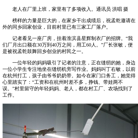
老人在厂里上班，家里有了多项收入。通讯员 洪唱 摄
榜样的力量是巨大的，在家乡干出成绩后，祝孟乾邀请在
外的同乡回家创业，目前村里已有三家工厂落户。
记者看见一座厂房，挂着淮滨县星辉制衣厂的招牌。“我
们厂月出口额在30万到40万之间，用工60人。”厂长张敏，便
是被祝孟乾鼓舞回乡创业的村民之一。
一位年轻的妈妈吸引了记者的注意，正在缝纫的她，身边
一位小学生专注地坐在缝纫机旁写作业。妈妈叫丁右敏，以前
在杭州打工，孩子由爷爷奶奶带。如今在家门口务工，她觉得
心里踏实了：“工资和在杭州时差不多，挣钱、带娃两不
误。”村里留守的年轻妈妈、老人，都在村工厂、农场找到了
工作。