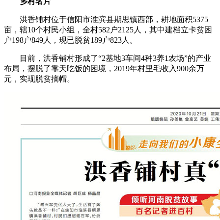
乡村名片
洪香铺村位于信阳市淮滨县期思镇西部，耕地面积5375
亩，辖10个村民小组，全村582户2125人，其中建档立卡贫困
户198户849人，现已脱贫189户823人。
目前，洪香铺村形成了“2基地3车间4种3养1农场”的产业
布局，摆脱了靠天吃饭的困境，2019年村里毛收入900余万
元，实现脱贫摘帽。