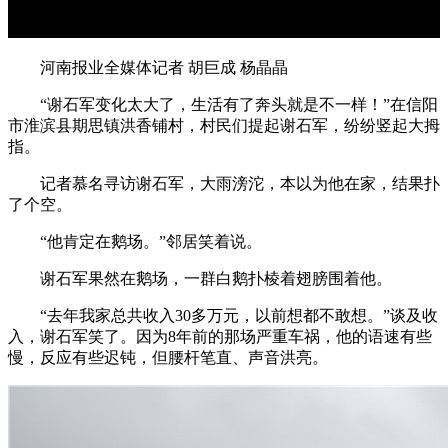
河南报业全媒体记者 胡巨成 杨晶晶
“谢石军变化太大了，生活有了奔头就是不一样！”在信阳
市淮滨县期思镇洪香铺村，村民们提起谢石军，纷纷竖起大拇
指。
记者慕名寻访谢石军，大雨滂沱，本以为他在家，结果扑
了个空。
“他肯定在鹅场。”邻居笑着说。
谢石军果然在鹅场，一群白鹅扑棱着翅膀围着他。
“去年我家总共收入30多万元，以前想都不敢想。”谈及收
入，谢石军笑了。因为8年前的那场严重车祸，他的语速有些
慢，反应有些迟钝，但腰杆笔直、声音洪亮。