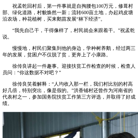
祝孟乾回村后，第一件事就是自掏腰包100万元，修葺村
部、绿化道路，村貌焕然一新；流转600亩土地，办起鸡皮塘
沿农场，种花植树，买来鹅苗发展“林下经济”。
“我先自己干，干得像样了，村民就会来跟着干。”祝孟乾
说。
慢慢地，村民们聚集到他的身边，学种树养鹅，经过两三
年的发展，贫困户不仅脱了贫，更奔上了小康路。
徐传良讲起一件趣事。迎接扶贫工作检查的时候，检查人
员问：“你这数据不对吧？”
徐传良笑着解释：“人均收入那一栏，我们村比别的村高
好几倍，特别突出，像是假的。”洪香铺村还曾作为河南省的
代表村之一，参加国务院扶贫工作第三方评选，并取得了好成
绩。