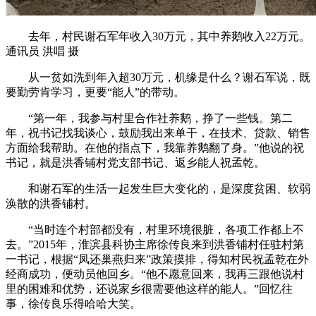
去年，村民谢石军年收入30万元，其中养鹅收入22万元。
通讯员 洪唱 摄
从一贫如洗到年入超30万元，机缘是什么？谢石军说，既
要勤劳肯学习，更要“能人”的带动。
“第一年，我参与村里合作社养鹅，挣了一些钱。第二
年，祝书记找我谈心，鼓励我出来单干，在技术、贷款、销售
方面给我帮助。在他的指点下，我靠养鹅翻了身。”他说的祝
书记，就是洪香铺村党支部书记、返乡能人祝孟乾。
和谢石军的生活一起发生巨大变化的，是深度贫困、软弱
涣散的洪香铺村。
“当时连个村部都没有，村里环境很脏，各项工作都上不
去。”2015年，淮滨县科协主席徐传良来到洪香铺村任驻村第
一书记，根据“凤还巢燕归来”政策摸排，得知村民祝孟乾在外
经商成功，便动员他回乡。“他不愿意回来，我再三跟他说村
里的困难和优势，还说家乡很需要他这样的能人。”回忆往
事，徐传良乐得哈哈大笑。