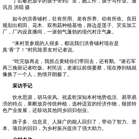
丁右敏把放学的孩子带到厂里，她工作，孩子写作业。通
讯员 洪唱 摄
如今的洪香铺村，壮有所用、老有所养、幼有所依。良田
规划出稻田、花木、双孢菇种植基地，路边是莲子、芡实加工
厂，厂内设直播间，一派朝气蓬勃的现代村庄气象。
“来村里参观的人很多，都说我们洪香铺村现在是
真‘香’了！”村民陈景友对记者说。
“吃完饭再走，我抓点黄鳝你们带回去，还有鹅。”谢石军
再三挽留记者吃饭。村民说，老谢以前很萎靡，现在挣到钱就
像换了一个人，热情开朗极了。
采访手记
饮水思源，胡马依风。祝孟乾深知本村地势低洼、易旱易
涝的特点，果断放弃传统种植，选种适宜的经济作物，狠抓特
色产业发展，还鼓动其他同乡回归创业。
路子多、信息灵、人脉广的能人回归了，带动了智力、资
本、项目的回归，为乡村振兴提供了强大助力。