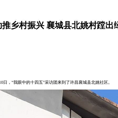
推乡村振兴 襄城县北姚村蹚出
0日，“我眼中的十四五”采访团来到了许昌襄城县北姚社区。