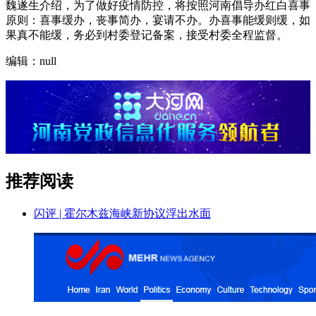
魏遂生介绍，为了做好疫情防控，将按照河南倡导办红白喜事
原则：喜事缓办，丧事简办，宴请不办。办喜事能缓则缓，如
果真不能缓，务必到村委登记备案，接受村委全程监督。
编辑：null
推荐阅读
闪评 | 霍尔木兹海峡新协议浮出水面