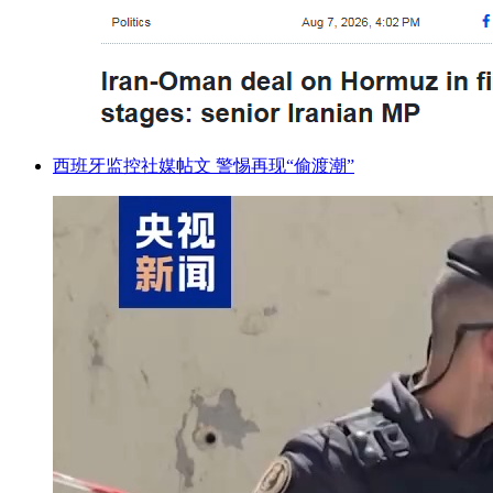
西班牙监控社媒帖文 警惕再现“偷渡潮”