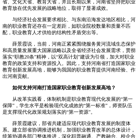
省、文化大省、教育大省，并且长期以来，河南省坚持把职业
教育放在优先发展的战略地位，取得了显著成效。
与经济社会发展要求相比、与东南沿海发达地区相比，河
南的职业教育还存在一定差距，如职业院校数量和质量不匹
配，职业教育人才供给的结构性矛盾突出等。
薛景霞说，当前，河南正紧紧围绕服务黄河流域生态保护
和高质量发展重大国家战略以及全省经济社会发展需求，贯彻
落实“职教20条”精神，以“双高计划”建设为引领，加大对职业
教育的政策支持和资源投入。因此，支持河南省打造国家职业
教育创新发展高地，能够为我国的职业教育提供河南经验、作
出河南贡献。
如何支持河南打造国家职业教育创新发展高地？
从改革实践看，体制机制是职业教育现代化发展的“第一
保障”，学生水平是检验现代化成效的“第一标准”，师资队伍
是支撑现代化政策规划落实的“第一资源”。
薛景霞建议，部省共建适应现代职业教育发展的制度体
系。建立部省协调推进机制，加强职业教育改革的总体设计，
统筹协调各部门整体推进，深化职普融通、产教融合、校企合