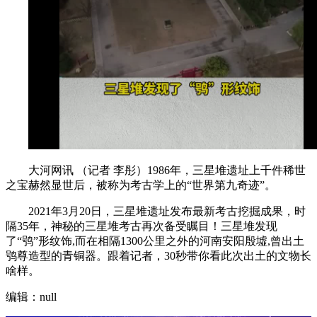
大河网讯 （记者 李彤）1986年，三星堆遗址上千件稀世
之宝赫然显世后，被称为考古学上的“世界第九奇迹”。
2021年3月20日，三星堆遗址发布最新考古挖掘成果，时
隔35年，神秘的三星堆考古再次备受瞩目！三星堆发现
了“鸮”形纹饰,而在相隔1300公里之外的河南安阳殷墟,曾出土
鸮尊造型的青铜器。跟着记者，30秒带你看此次出土的文物长
啥样。
编辑：null