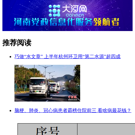
推荐阅读
巧做“水文章” 上半年杭州环卫用“第二水源”超四成
脑梗、肺炎、冠心病患者霸榜住院前三 看啥病最花钱？