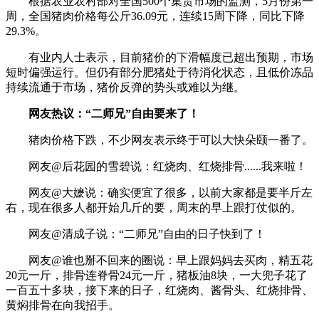
根据农业农村部对全国500个集贸市场的监测，5月份第一
周，全国猪肉价格每公斤36.09元，连续15周下降，同比下降
29.3%。
有业内人士表示，目前猪价的下滑幅度已超出预期，市场
短时偏强运行。但仍有部分肥猪处于待消化状态，且低价冻品
持续流通于市场，猪价反弹的势头或难以为继。
网友热议：“二师兄”自由要来了！
猪肉价格下跌，不少网友表示终于可以大快朵颐一番了。
网友@后花园的雪碧说：红烧肉、红烧排骨......我来啦！
网友@大嬷说：确实便宜了很多，以前大家都是要半斤左
右，现在很多人都开始几斤的要，周末的早上跟打仗似的。
网友@清成子说：“二师兄”自由的日子快到了！
网友@谁也掰不回来的圈说：早上跟妈妈去买肉，精五花
20元一斤，排骨连脊骨24元一斤，猪板油8块，一大兜子花了
一百五十多块，接下来的日子，红烧肉、酱骨头、红烧排骨、
黄焖排骨在向我招手。