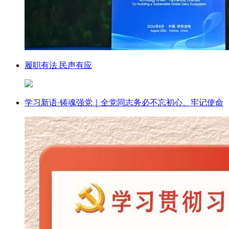
履职有法 民声有应
学习新语·铸魂强党｜全党同志务必不忘初心、牢记使命