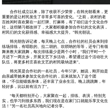
合作社成立以来，除了收获不少荣誉，在韩光朝看来，更
重要的是让村民发生了非常多可喜的变化。“之前，农村的老
百姓闲时喜欢聚在一起打牌、打麻将，有了咱们这个文化合作
社，这些陋习都改掉了，大家都积极参加合作社的文化表演，
村民们的文化获得感、幸福感大大提升。”韩光朝说。
韩光朝告诉记者，每天晚上七点，合作社的社员会来到排
练场排练，有唱歌的、拉二胡的、吹唢呐的等等，还专门有领
舞来教大家跳舞，每次排练最少是两个小时，“我们平时一个
月还下一两次乡，开展文艺下乡活动，希望通过这个活动壮大
队伍，将更多村庄喜欢文艺的村民吸纳进来”。
韩光英是合作社的一名社员，今年57岁。她说，刚开始是
由亲戚带她来参加文化合作社的，后来就加入了这个团
体，“不仅能锻炼身体，还丰富了业余生活。晚上跳跳舞，年
轻好多，比以前有活力了”。
“每天都特别开心，大家聚在一起，排练、表演，特别充
实，也学习到很多东西，我们现在是在家门口就能乐享文化生
活！”另一名社员高兴地向记者分享。