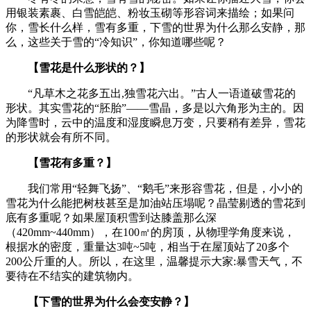
用银装素裹、白雪皑皑、粉妆玉砌等形容词来描绘；如果问
你，雪长什么样，雪有多重，下雪的世界为什么那么安静，那
么，这些关于雪的“冷知识”，你知道哪些呢？
【雪花是什么形状的？】
“凡草木之花多五出,独雪花六出。”古人一语道破雪花的
形状。其实雪花的“胚胎”——雪晶，多是以六角形为主的。因
为降雪时，云中的温度和湿度瞬息万变，只要稍有差异，雪花
的形状就会有所不同。
【雪花有多重？】
我们常用“轻舞飞扬”、“鹅毛”来形容雪花，但是，小小的
雪花为什么能把树枝甚至是加油站压塌呢？晶莹剔透的雪花到
底有多重呢？如果屋顶积雪到达膝盖那么深
（420mm~440mm），在100㎡的房顶，从物理学角度来说，
根据水的密度，重量达3吨~5吨，相当于在屋顶站了20多个
200公斤重的人。所以，在这里，温馨提示大家:暴雪天气，不
要待在不结实的建筑物内。
【下雪的世界为什么会变安静？】