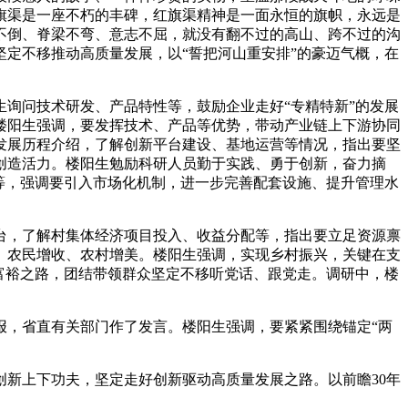
旗渠是一座不朽的丰碑，红旗渠精神是一面永恒的旗帜，永远是
不倒、脊梁不弯、意志不屈，就没有翻不过的高山、跨不过的沟
定不移推动高质量发展，以“誓把河山重安排”的豪迈气概，在
询问技术研发、产品特性等，鼓励企业走好“专精特新”的发展
楼阳生强调，要发挥技术、产品等优势，带动产业链上下游协同
发展历程介绍，了解创新平台建设、基地运营等情况，指出要坚
创造活力。楼阳生勉励科研人员勤于实践、勇于创新，奋力摘
等，强调要引入市场化机制，进一步完善配套设施、提升管理水
，了解村集体经济项目投入、收益分配等，指出要立足资源禀
、农民增收、农村增美。楼阳生强调，实现乡村振兴，关键在支
富裕之路，团结带领群众坚定不移听党话、跟党走。调研中，楼
，省直有关部门作了发言。楼阳生强调，要紧紧围绕锚定“两
新上下功夫，坚定走好创新驱动高质量发展之路。以前瞻30年