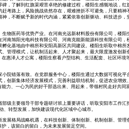
界碑，了解到红旗渠艰苦卓绝的修建过程，楼阳生感慨地说，红
的赶考路上，风险挑战依然存在，艰难挫折不可避免，只要精神
精神，不断赋予新的时代内涵，紧紧依靠创新驱动、科技进步，坚
物医药等优势产业。在河南光远新材料股份有限公司，楼阳生
在河南旭阳光电科技有限公司、河南克能新能源科技有限公司，
果孵化基地由中棉所和安阳高新区共同建设。楼阳生听取中棉所
式、管理模式，让机制活起来、人才聚起来，最大限度激发创新
彩。在惠泽人才公寓，楼阳生察看户型结构、生活配套、社区环境
小院错落有致。在党群服务中心，楼阳生通过大数据可视化平台
式，创新集体经济发展模式，完善利益联结机制，促进农业增效
、有能力、一心为民的好干部选出来、用起来，带领村民走好共同
级主要领导干部专题研讨班上重要讲话，听取安阳市工作汇报
驱动、转型发展，加快建设现代化区域中心城市。
展格局战略机遇，在科技创新、体制创新、机制创新、管理创
保护，该留白的留白，为未来发展留足空间。