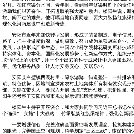
岁月。在红旗渠分水闸、青年洞，看到当年修渠时刻下的责任
激励我们艰苦奋斗、开拓进取的强大精神动力。楼阳生说，新
坎、闯不过的难关。他叮嘱当地负责同志，要大力弘扬红旗渠
现代化河南建设中创造新奇迹。
安阳市近年来加快转型发展，形成了装备制造、电子信息、生
路子，把主业做精做深、做到极致，努力成为单项冠军企业。
发展，加快形成产业生态。中国农业科学院棉花研究所科技成
持实体化、资本化、国际化发展趋势，创新运作方式、组织形
取“皇冠上的明珠”，用一个个出彩的科研成果让中原更加出
平、优化服务品质，让人才安身安心、安居乐业。
安阳县白璧镇西裴村里，绿水潺潺、街道整洁，一排排农家
赋、特色优势，因地制宜探索农村土地集体所有制有效实现形
部、关键在带头人，要深入开展“五星”支部创建，把党性强
阳生还考察了安阳市城市规划展示馆和殷墟博物馆。
楼阳生主持召开座谈会，和大家共同学习习近平总书记在省部
个确保”、实施“十大战略”，传承弘扬红旗渠精神，强化创新
一要增强信心，完整准确全面贯彻新发展理念。抢抓构建新发
的眼光，完善国土空间规划，科学划定“三区三线”，该保护的