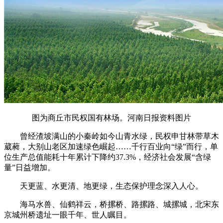
图为商丘市民权国有林场。河南日报资料图片
曾经渣坡满山的小秦岭如今山青水绿，民权申甘林带草木
葳蕤，大别山老区加速绿色崛起……千行百业向“绿”而行，单
位生产总值能耗十年累计下降约37.3%，经济社会发展“含绿
量”日益增加。
天更蓝、水更清、地更绿，生态保护理念深入人心。
海马水兽、仙鹤祥云，桥摞桥、路摞路、城摞城，北宋东
京城州桥遗址一眼千年、世人瞩目。