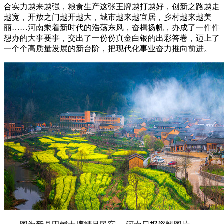
合实力越来越强，粮食生产这张王牌越打越好，创新之路越走
越宽，开放之门越开越大，城市越来越宜居，乡村越来越美
丽……河南乘着新时代的浩荡东风，奋楫扬帆，办成了一件件
想办的大事要事，交出了一份份真金白银的出彩答卷，迈上了
一个个高质量发展的新台阶，把现代化事业奋力推向前进。