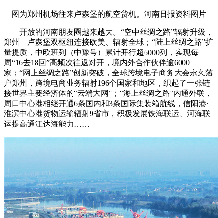
图为郑州机场往来卢森堡的航空货机。河南日报资料图片
开放的河南朋友圈越来越大。“空中丝绸之路”辐射升级，
郑州—卢森堡双枢纽连接欧美、辐射全球；“陆上丝绸之路”扩
量提质，中欧班列（中豫号）累计开行超6000列，实现每
周“16去18回”高频次往返对开，境内外合作伙伴逾6000
家；“网上丝绸之路”创新突破，全球跨境电子商务大会永久落
户郑州，跨境电商业务辐射196个国家和地区，织起了一张链
接世界主要经济体的“云端大网”；“海上丝绸之路”内通外联，
周口中心港相继开通6条国内和3条国际集装箱航线，信阳港·
淮滨中心港货物运输辐射9省市，积极发展铁海联运、河海联
运提高通江达海能力……