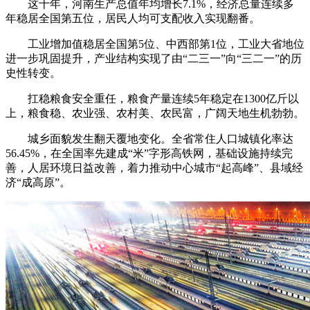
这十年，河南生产总值年均增长7.1%，经济总量连续多
年稳居全国第五位，居民人均可支配收入实现翻番。
工业增加值稳居全国第5位、中西部第1位，工业大省地位
进一步巩固提升，产业结构实现了由“二三一”向“三二一”的历
史性转变。
扛稳粮食安全重任，粮食产量连续5年稳定在1300亿斤以
上，粮食稳、农业强、农村美、农民富，广阔天地生机勃勃。
城乡面貌发生翻天覆地变化。全省常住人口城镇化率达
56.45%，在全国率先建成“米”字形高铁网，基础设施持续完
善，人居环境日益改善，着力推动中心城市“起高峰”、县域经
济“成高原”。