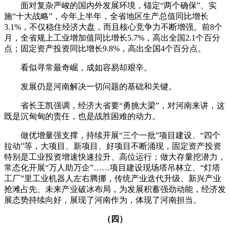
面对复杂严峻的国内外发展环境，锚定“两个确保”、实
施“十大战略”，今年上半年，全省地区生产总值同比增长
3.1%，不仅稳住经济大盘，而且核心竞争力不断增强。前8个
月，全省规上工业增加值同比增长5.7%，高出全国2.1个百分
点；固定资产投资同比增长9.8%，高出全国4个百分点。
看似寻常最奇崛，成如容易却艰辛。
发展仍是河南解决一切问题的基础和关键。
省长王凯强调，经济大省要“勇挑大梁”，对河南来讲，这
既是沉甸甸的责任，也是战胜困难的动力。
做优增量强支撑，持续开展“三个一批”项目建设、“四个
拉动”等，大项目、新项目、好项目不断涌现，固定资产投资
特别是工业投资增速快速拉升、高位运行；做大存量挖潜力，
常态化开展“万人助万企”……项目建设现场塔吊林立、“灯塔
工厂”里工业机器人左右腾挪，传统产业迭代升级、新兴产业
抢滩占先、未来产业破冰布局，为发展积蓄强劲动能，经济发
展态势持续向好，展现了河南作为，体现了河南担当。
（四）