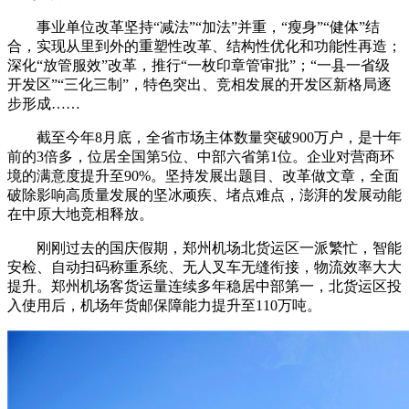
事业单位改革坚持“减法”“加法”并重，“瘦身”“健体”结
合，实现从里到外的重塑性改革、结构性优化和功能性再造；
深化“放管服效”改革，推行“一枚印章管审批”；“一县一省级
开发区”“三化三制”，特色突出、竞相发展的开发区新格局逐
步形成……
截至今年8月底，全省市场主体数量突破900万户，是十年
前的3倍多，位居全国第5位、中部六省第1位。企业对营商环
境的满意度提升至90%。坚持发展出题目、改革做文章，全面
破除影响高质量发展的坚冰顽疾、堵点难点，澎湃的发展动能
在中原大地竞相释放。
刚刚过去的国庆假期，郑州机场北货运区一派繁忙，智能
安检、自动扫码称重系统、无人叉车无缝衔接，物流效率大大
提升。郑州机场客货运量连续多年稳居中部第一，北货运区投
入使用后，机场年货邮保障能力提升至110万吨。