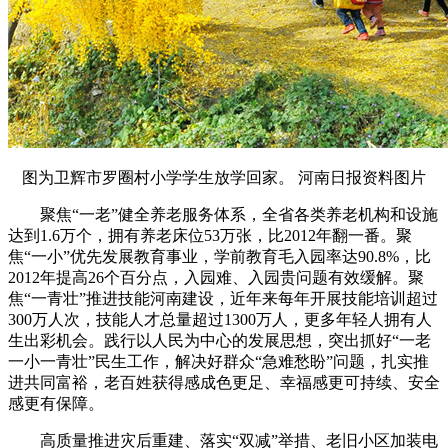
图为卫辉市罗圈村小学学生放学回家。 河南日报资料图片
聚焦“一老”健全养老服务体系，全省各类养老机构和设施
达到1.6万个，拥有养老床位53万张，比2012年翻一番。聚
焦“一小”优先发展教育事业，学前教育毛入园率达90.8%，比
2012年提高26个百分点，入园难、入园贵问题有效缓解。聚
焦“一青壮”推进技能河南建设，近年来每年开展技能培训超过
300万人次，技能人才总量超过1300万人，更多年轻人拥有人
生出彩机会。践行以人民为中心的发展思想，突出抓好“一老
一小一青壮”民生工作，解决好群众“急难愁盼”问题，扎实推
进共同富裕，老百姓获得感成色更足、幸福感更可持续、安全
感更有保障。
高质量推进灾后重建、落实“双减”举措、老旧小区加装电