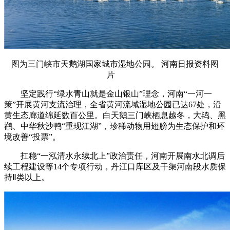
图为三门峡市天鹅湖国家城市湿地公园。 河南日报资料图
片
坚定践行“绿水青山就是金山银山”理念，河南“一河一
策”开展黄河支流治理，全省黄河流域湿地公园已达67处，沿
黄生态廊道绵延数百公里。白天鹅三门峡栖息越冬，大鸨、黑
鹳、中华秋沙鸭“重现江湖”，珍稀动物用翅膀为生态保护和环
境改善“投票”。
扛稳“一泓清水永续北上”政治责任，河南开展南水北调后
续工程建设等14个专项行动，丹江口库区及干渠河南段水质保
持Ⅱ类以上。