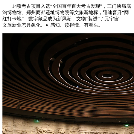
14项考古项目入选“全国百年百大考古发现”，三门峡庙底
沟博物馆、郑州商都遗址博物院等文旅新地标，迅速晋升“网
红打卡地”；数字藏品成为新风潮，文物“装进”了元宇宙……
文旅新业态具象化、可感知、读得懂、有看头。