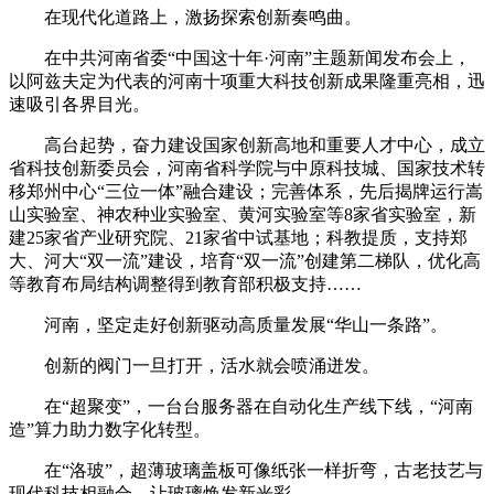
在现代化道路上，激扬探索创新奏鸣曲。
在中共河南省委“中国这十年·河南”主题新闻发布会上，
以阿兹夫定为代表的河南十项重大科技创新成果隆重亮相，迅
速吸引各界目光。
高台起势，奋力建设国家创新高地和重要人才中心，成立
省科技创新委员会，河南省科学院与中原科技城、国家技术转
移郑州中心“三位一体”融合建设；完善体系，先后揭牌运行嵩
山实验室、神农种业实验室、黄河实验室等8家省实验室，新
建25家省产业研究院、21家省中试基地；科教提质，支持郑
大、河大“双一流”建设，培育“双一流”创建第二梯队，优化高
等教育布局结构调整得到教育部积极支持……
河南，坚定走好创新驱动高质量发展“华山一条路”。
创新的阀门一旦打开，活水就会喷涌迸发。
在“超聚变”，一台台服务器在自动化生产线下线，“河南
造”算力助力数字化转型。
在“洛玻”，超薄玻璃盖板可像纸张一样折弯，古老技艺与
现代科技相融合，让玻璃焕发新光彩。