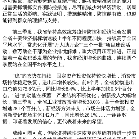
不可偏废。疫情形势越是复杂严峻，越考验精准防控的能力，
越需要抓细抓实各项防控措施，尽可能减少对经济活动、居民
正常生活的影响。实践证明，措施越精准，防控越有效，也越
能得到群众的理解与支持。
前三季度，我省坚持高效统筹疫情防控和经济社会发展，
全省主要经济指标增速较上半年不同程度加快、持续高于全国
平均水平。常态化开展“万人助万企”“三个一批”项目建设活
动，数万助企干部为企业排忧解难，重大项目压茬推进。正是
靠着一点点积蓄发展的势能，我省经济增长的曲线，连续两个
季度站在全国平均水平之上。
“稳”的态势在持续，固定资产投资保持较快增长，消费市
场持续稳定恢复，进出口增长较快。前8个月，全省货物进出
口总值5175.6亿元，同比增长8.4%，比上半年加快0.5个百分
点。“进”的动能在积蓄，产业结构不断优化，创新投入大幅增
长，前三季度，全省工业技改投资增长38.0%，高于全部投资
增速28.1个百分点，新经济方兴未艾，市场主体活力增强，全
省新登记市场主体142万户，同比增长26.1%……一组组数
据，印证着发展的信心，更代表着未来的希望。
成绩可圈可点，但经济持续快速恢复的基础有待进一步夯