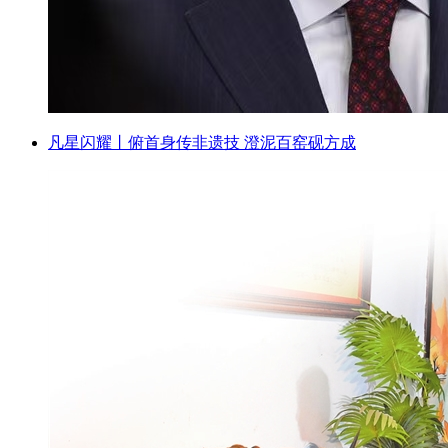
凡星闪耀丨俯首身传非遗技 澄泥百窑砚方成