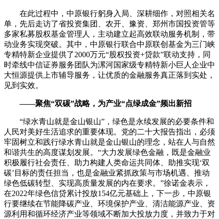
在此过程中，中原银行躬身入局、深耕细作，对照相关名
单，先后走访了省投资集团、农开、豫资、郑州市国投资管等
多家私募股权基金管理人，主动建立起高效联动服务机制，带
动业务实现突破。其中，中原银行联合中原联创基金为三门峡
专精特新企业提供了2000万元“股权投资+贷款”联动支持，同
时牵线中信证券服务团队为漯河国家级专精特新小巨人企业中
大恒源提供上市辅导服务，让优质的金融服务真正落到实处，
见到实效。
——聚焦“双碳”战略，为产业“点绿成金”频出新招
“绿水青山就是金山银山”，绿色是永续发展的必要条件和
人民对美好生活追求的重要体现。党的二十大报告指出，必须
牢固树立和践行绿水青山就是金山银山的理念，站在人与自然
和谐共生的高度谋划发展。“大力发展绿色金融，既是金融业
积极履行社会责任、助力构建人类命运共同体、助推实现‘双
碳’目标的责任担当，也是金融业紧抓政策与市场机遇、推动
绿色低碳转型、实现高质量发展的内在要求。”徐诺金表示，
在2022年绿色信贷累计投放154亿元基础上，下一步，中原银
行要继续在节能降碳产业、环境保护产业、清洁能源产业、资
源利用和循环经济产业等领域不断加大投放力度，并致力于对