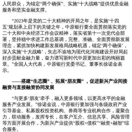
人民群众，为锚定“两个确保”、实施“十大战略”提供优质金融
服务和坚实金融支撑。
“2023年是党的二十大精神的开局之年，是实施‘十四
五’规划承上启下的关键之年，中原银行要全面贯彻落实党的
二十大和中央经济工作会议精神，落实省第十一次党代会部
署，坚持稳中求进工作总基调，完整、准确、全面贯彻新发展
理念，紧抓加快构建新发展格局战略机遇，锚定‘两个确保’，
深入实施‘十大战略’，矢志不渝地为现代化河南建设开好局起
好步贡献金融力量，奋力谱写新时代中原更加出彩的绚丽篇
章。”全国人大代表，中原银行党委书记、董事长徐诺金表
示。
——搭建“生态圈” 、拓展“朋友圈” ，促进新兴产业间接
融资与直接融资协同发展
“与更多‘朋友’牵手，融入更多领域，以更高水平的金融
服务产业发展。”徐诺金说，中原银行要加强与各级政府产业
引导基金、私募股权投资机构、券商等专业机构合作，凝聚合
力，联动服务，发挥专长，在客户互介、信息共享、风险管理
等方面开展合作，为新兴产业提供“股权+债权”“融资+融智”综
合服务。