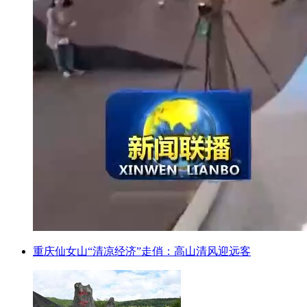
重庆仙女山“清凉经济”走俏：高山清风迎远客