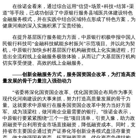
在徐诺金看来，通过综合运用“信贷+场景+科技+结算+渠
道”等手段，已成功创设了中原银行服务县域医共体建设特色
金融服务模式，并在实践中结合区域特点形成了特色方案，为
健康河南的深入实施积累了宝贵经验。
在提升基层医疗服务能力方面，中原银行积极申报中国人
民银行科技司“金融科技赋能乡村振兴”示范项目。并以此为契
机，中原银行加快乡村基层医疗机构融资线上化实施进程，打
造出全流程线上金融服务极致体验，从而让广大基层医疗机构
切实享受便捷、高效的线上金融服务。
——创新金融服务方式，服务国资国企改革，为打造高质
量发展的骨干力量注入强劲动力
“省委将深化国资国企改革、优化国资国企布局作为事关
现代化河南建设的大事来抓，努力打造高质量发展的骨干力
量。这就要求中原银行在服务国资国企改革中努力当好方面
军、成为顶梁柱，做河南企业最需要的银行。”徐诺金表示，
中原银行要紧紧围绕“三个一批”项目清单，引资入豫，助力政
府融资平台利用资金市场直接融资，降低融资成本。同时，支
持省市主要国企通过资产证券化等创新业务模式盘活存量资
产，做大做强国有资产，拓宽融资渠道，优化资产负债结构。