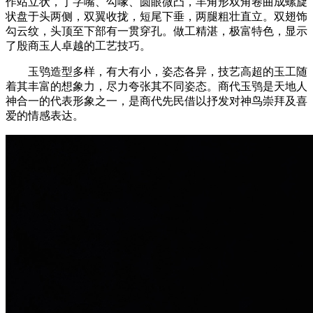
作站立状，丁字嘴、勾喙、圆眼微凸，羊角形双角卷曲成螺旋
状盘于头两侧，双翼收拢，短尾下垂，两腿粗壮直立。双翅饰
勾云纹，头顶至下部有一贯穿孔。做工精湛，极富特色，显示
了殷商玉人卓越的工艺技巧。
玉鸮造型多样，有大有小，姿态各异，技艺高超的玉工随
着其丰富的想象力，尽力夸张其不同姿态。商代玉鸮是天地人
神合一的代表形象之一，是商代先民借以抒发对神鸟崇拜及喜
爱的情感表达。