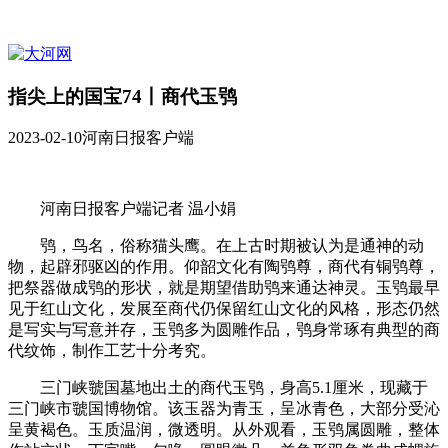
指尖上的国宝74丨商代玉鸮
2023-02-10
河南日报客户端
河南日报客户端记者 温小娟
鸮，鸟名，俗称猫头鹰。在上古时期被认为是通神的动
物，起辟邪驱凶的作用。仰韶文化有陶鸮尊，商代有铜鸮尊，
把祭器做成鸮的形状，就是期望借助鸮来通达神灵。玉鸮最早
见于红山文化，发展至商代仍保留红山文化的风格，形态仍然
是写实与写意并存，玉鸮多为圆雕作品，鸮身常琢有典型的商
代纹饰，制作工艺十分考究。
三门峡虢国墓地出土的商代玉鸮，身高5.1厘米，现藏于
三门峡市虢国博物馆。该玉器为青玉，呈冰青色，大部分受沁
呈黄褐色。玉质温润，微透明。从外观看，玉鸮属圆雕，整体