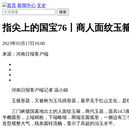
首页
新闻中心
文史
搜索
指尖上的国宝76丨商人面纹玉
2023年03月17日16:00
来源：河南日报客户端
河南日报客户端记者 温小娟
玉箍形器，又被称为玉马蹄形器，最早见于红山文化，是红
三门峡虢国墓地出土的人面纹玉箍，商代玉器，器高14.5
半椭圆形，上端稍粗，下端略细，两端呈圆弧形，一侧边有三
造型规整大气，线条圆转流畅，显示了高超的治玉水平。