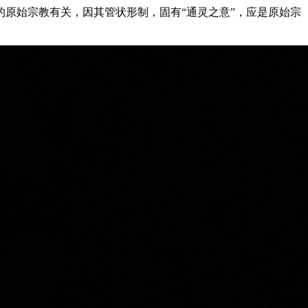
原始宗教有关，因其管状形制，固有“通灵之意”，应是原始宗