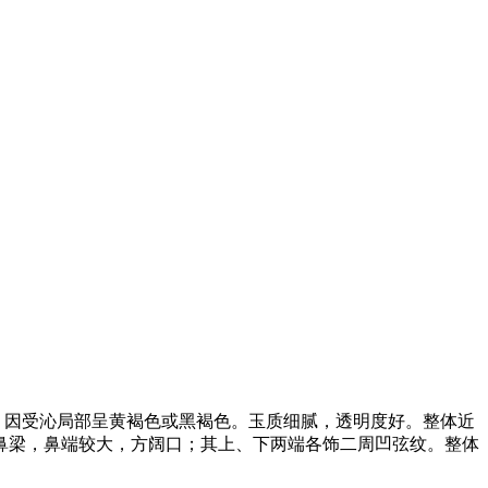
，因受沁局部呈黄褐色或黑褐色。玉质细腻，透明度好。整体近
鼻梁，鼻端较大，方阔口；其上、下两端各饰二周凹弦纹。整体