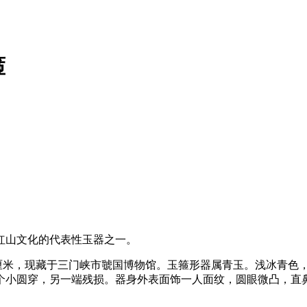
箍
山文化的代表性玉器之一。
厘米，现藏于三门峡市虢国博物馆。玉箍形器属青玉。浅冰青色
个小圆穿，另一端残损。器身外表面饰一人面纹，圆眼微凸，直