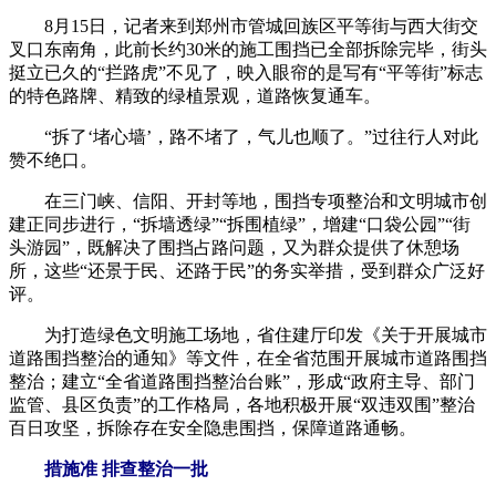
8月15日，记者来到郑州市管城回族区平等街与西大街交
叉口东南角，此前长约30米的施工围挡已全部拆除完毕，街头
挺立已久的“拦路虎”不见了，映入眼帘的是写有“平等街”标志
的特色路牌、精致的绿植景观，道路恢复通车。
“拆了‘堵心墙’，路不堵了，气儿也顺了。”过往行人对此
赞不绝口。
在三门峡、信阳、开封等地，围挡专项整治和文明城市创
建正同步进行，“拆墙透绿”“拆围植绿”，增建“口袋公园”“街
头游园”，既解决了围挡占路问题，又为群众提供了休憩场
所，这些“还景于民、还路于民”的务实举措，受到群众广泛好
评。
为打造绿色文明施工场地，省住建厅印发《关于开展城市
道路围挡整治的通知》等文件，在全省范围开展城市道路围挡
整治；建立“全省道路围挡整治台账”，形成“政府主导、部门
监管、县区负责”的工作格局，各地积极开展“双违双围”整治
百日攻坚，拆除存在安全隐患围挡，保障道路通畅。
措施准 排查整治一批