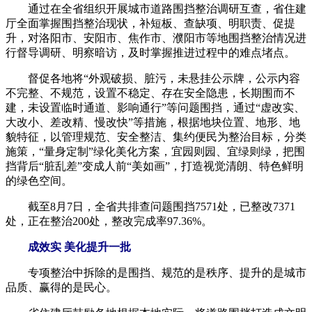
通过在全省组织开展城市道路围挡整治调研互查，省住建
厅全面掌握围挡整治现状，补短板、查缺项、明职责、促提
升，对洛阳市、安阳市、焦作市、濮阳市等地围挡整治情况进
行督导调研、明察暗访，及时掌握推进过程中的难点堵点。
督促各地将“外观破损、脏污，未悬挂公示牌，公示内容
不完整、不规范，设置不稳定、存在安全隐患，长期围而不
建，未设置临时通道、影响通行”等问题围挡，通过“虚改实、
大改小、差改精、慢改快”等措施，根据地块位置、地形、地
貌特征，以管理规范、安全整洁、集约便民为整治目标，分类
施策，“量身定制”绿化美化方案，宜园则园、宜绿则绿，把围
挡背后“脏乱差”变成人前“美如画”，打造视觉清朗、特色鲜明
的绿色空间。
截至8月7日，全省共排查问题围挡7571处，已整改7371
处，正在整治200处，整改完成率97.36%。
成效实 美化提升一批
专项整治中拆除的是围挡、规范的是秩序、提升的是城市
品质、赢得的是民心。