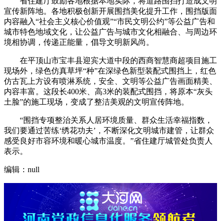
省住建厅鼓励各地根据本地实际，将道路围挡打造成文明
宣传新阵地。各地积极创新开展围挡美化提升工作，围挡版面
内容融入“社会主义核心价值观”“市民文明公约”等公益广告和
城市特色地域文化，让公益广告与城市文化相融合、与周边环
境相协调，传递正能量，倡导文明新风尚。
在平顶山市宝丰县迎宾大道中段的西商智慧商超项目施工
现场外，绿色仿真草坪“种”在深绿色新型装配式围挡上，红色
仿古瓦上方设有喷淋系统，安全、文明等公益广告画面精美、
内容丰富。这段长400米、高3米的装配式围挡，将原本“灰头
土脸”的施工现场，变成了整洁美观的文明宣传阵地。
“围挡专项整治关系人居环境质量、群众生活幸福指数，
我们要通过苦练‘绣花功夫’，不断深化文明城市建管，让群众
感受良好市容环境和暖心城市温度。”省住建厅城管处负责人
表示。
编辑：null