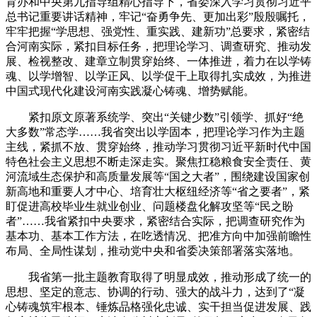
育办和中央第九指导组精心指导下，省委深入学习贯彻习近平
总书记重要讲话精神，牢记“奋勇争先、更加出彩”殷殷嘱托，
牢牢把握“学思想、强党性、重实践、建新功”总要求，紧密结
合河南实际，紧扣目标任务，把理论学习、调查研究、推动发
展、检视整改、建章立制贯穿始终、一体推进，着力在以学铸
魂、以学增智、以学正风、以学促干上取得扎实成效，为推进
中国式现代化建设河南实践凝心铸魂、增势赋能。
紧扣原文原著系统学、突出“关键少数”引领学、抓好“绝
大多数”常态学……我省突出以学固本，把理论学习作为主题
主线，紧抓不放、贯穿始终，推动学习贯彻习近平新时代中国
特色社会主义思想不断走深走实。聚焦扛稳粮食安全责任、黄
河流域生态保护和高质量发展等“国之大者”，围绕建设国家创
新高地和重要人才中心、培育壮大枢纽经济等“省之要者”，紧
盯促进高校毕业生就业创业、问题楼盘化解攻坚等“民之盼
者”……我省紧扣中央要求，紧密结合实际，把调查研究作为
基本功、基本工作方法，在吃透情况、把准方向中加强前瞻性
布局、全局性谋划，推动党中央和省委决策部署落实落地。
我省第一批主题教育取得了明显成效，推动形成了统一的
思想、坚定的意志、协调的行动、强大的战斗力，达到了“凝
心铸魂筑牢根本、锤炼品格强化忠诚、实干担当促进发展、践