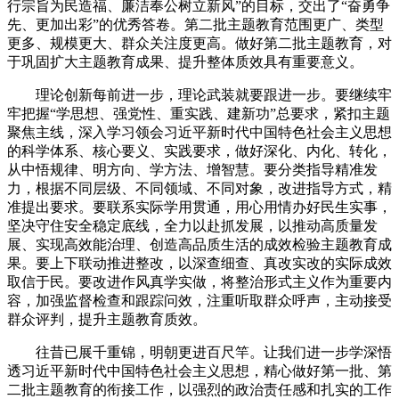
行宗旨为民造福、廉洁奉公树立新风”的目标，交出了“奋勇争
先、更加出彩”的优秀答卷。第二批主题教育范围更广、类型
更多、规模更大、群众关注度更高。做好第二批主题教育，对
于巩固扩大主题教育成果、提升整体质效具有重要意义。
理论创新每前进一步，理论武装就要跟进一步。要继续牢
牢把握“学思想、强党性、重实践、建新功”总要求，紧扣主题
聚焦主线，深入学习领会习近平新时代中国特色社会主义思想
的科学体系、核心要义、实践要求，做好深化、内化、转化，
从中悟规律、明方向、学方法、增智慧。要分类指导精准发
力，根据不同层级、不同领域、不同对象，改进指导方式，精
准提出要求。要联系实际学用贯通，用心用情办好民生实事，
坚决守住安全稳定底线，全力以赴抓发展，以推动高质量发
展、实现高效能治理、创造高品质生活的成效检验主题教育成
果。要上下联动推进整改，以深查细查、真改实改的实际成效
取信于民。要改进作风真学实做，将整治形式主义作为重要内
容，加强监督检查和跟踪问效，注重听取群众呼声，主动接受
群众评判，提升主题教育质效。
往昔已展千重锦，明朝更进百尺竿。让我们进一步学深悟
透习近平新时代中国特色社会主义思想，精心做好第一批、第
二批主题教育的衔接工作，以强烈的政治责任感和扎实的工作