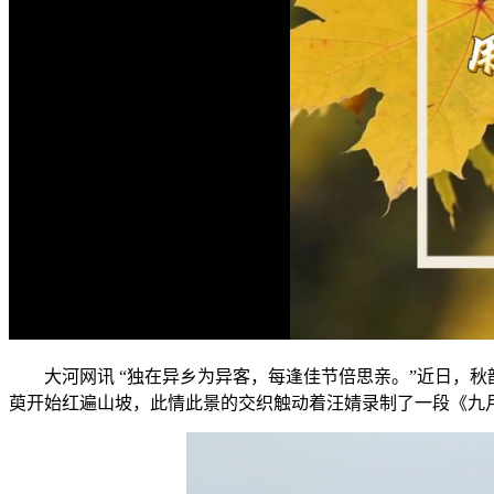
大河网讯 “独在异乡为异客，每逢佳节倍思亲。”近日，
萸开始红遍山坡，此情此景的交织触动着汪婧录制了一段《九