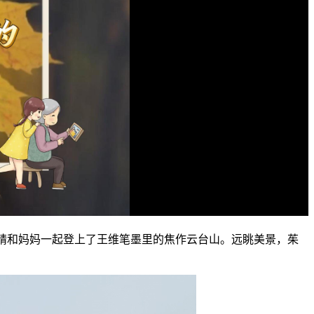
汪婧和妈妈一起登上了王维笔墨里的焦作云台山。远眺美景，茱