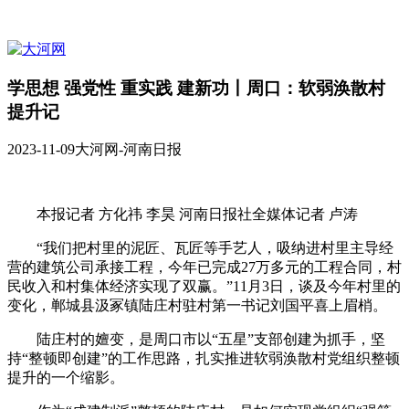
学思想 强党性 重实践 建新功丨周口：软弱涣散村
提升记
2023-11-09
大河网-河南日报
本报记者 方化祎 李昊 河南日报社全媒体记者 卢涛
“我们把村里的泥匠、瓦匠等手艺人，吸纳进村里主导经
营的建筑公司承接工程，今年已完成27万多元的工程合同，村
民收入和村集体经济实现了双赢。”11月3日，谈及今年村里的
变化，郸城县汲冢镇陆庄村驻村第一书记刘国平喜上眉梢。
陆庄村的嬗变，是周口市以“五星”支部创建为抓手，坚
持“整顿即创建”的工作思路，扎实推进软弱涣散村党组织整顿
提升的一个缩影。