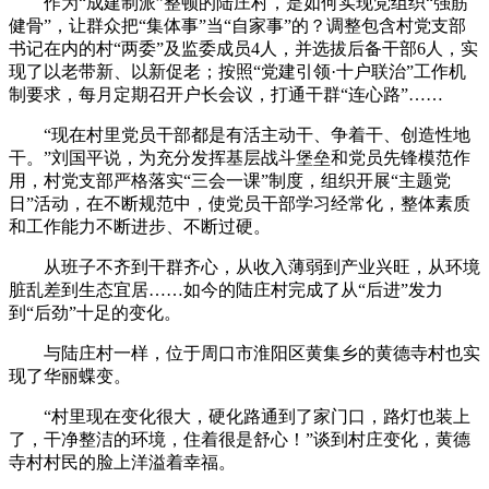
作为“成建制派”整顿的陆庄村，是如何实现党组织“强筋
健骨”，让群众把“集体事”当“自家事”的？调整包含村党支部
书记在内的村“两委”及监委成员4人，并选拔后备干部6人，实
现了以老带新、以新促老；按照“党建引领·十户联治”工作机
制要求，每月定期召开户长会议，打通干群“连心路”……
“现在村里党员干部都是有活主动干、争着干、创造性地
干。”刘国平说，为充分发挥基层战斗堡垒和党员先锋模范作
用，村党支部严格落实“三会一课”制度，组织开展“主题党
日”活动，在不断规范中，使党员干部学习经常化，整体素质
和工作能力不断进步、不断过硬。
从班子不齐到干群齐心，从收入薄弱到产业兴旺，从环境
脏乱差到生态宜居……如今的陆庄村完成了从“后进”发力
到“后劲”十足的变化。
与陆庄村一样，位于周口市淮阳区黄集乡的黄德寺村也实
现了华丽蝶变。
“村里现在变化很大，硬化路通到了家门口，路灯也装上
了，干净整洁的环境，住着很是舒心！”谈到村庄变化，黄德
寺村村民的脸上洋溢着幸福。