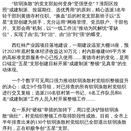
“软弱涣散”的党支部如何变身“坚强堡垒”？淮阳区按
照“成建制派、按届期任、选优秀用”的原则，精心选派3名年
轻干部到黄德寺村任职。“换血”后的村党支部新班子以“五
星”支部创建为抓手，充分运用“网格管理、党员联户、干部包
片、支部会商”机制，以“一线工作法”推动为民解忧“零缺
位”，实现了由“乱”到“治”、由“治”到“强”的蝶变。
西红柿产业园项目落地建设，一期建设温室大棚18座，预
计2023年底村集体经济收益达30万元；村内新修建699平方米
的高标准党群服务中心已投入使用……黄德寺村的变化，是周
口锚定“五星”支部创建目标开展“成建制派”整顿“见真章”的生
动体现。
一个个数字可见周口强力推动软弱涣散村党组织整顿提升
的决心：成立9个指导组，对已排查的所有软弱涣散村党组织
进行交叉复核；选派210名驻村第一书记、6名工作队员和6
名“成建制派”工作人员入村开展整顿工作……
在一系列“硬核”举措的加持下，周口坚决铲除软弱涣
散“病灶”，村党组织整顿工作取得阶段性成效。目前，全市上
半年排查出来的130个软弱涣散村党组织已全部退出软弱涣散
序列，正在积极争创“五星”支部。