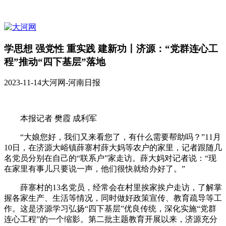
学思想 强党性 重实践 建新功丨济源：“党群连心工
程”推动“四下基层”落地
2023-11-14
大河网-河南日报
本报记者 樊霞 成利军
“大娘您好，我们又来看您了，有什么需要帮助吗？”11月
10日，在济源大峪镇薛寨村薛大妈等农户的家里，记者跟随几
名党员分别在自己的“联系户”家走访。薛大妈对记者说：“现
在家里有事儿只要说一声，他们很快就给办好了。”
薛寨村的13名党员，经常会在村里挨家挨户走访，了解掌
握各家生产、生活等情况，同时做好政策宣传、教育疏导等工
作。这是济源学习弘扬“四下基层”优良传统，深化实施“党群
连心工程”的一个缩影。第二批主题教育开展以来，济源充分