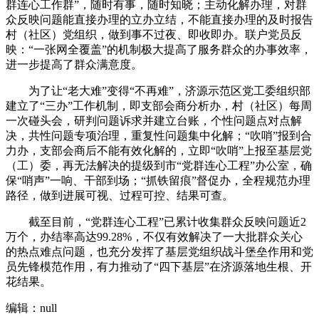
群连心工作群”，随时有事，随时知晓；主动化解办理，对群
众反映问题能直接办理的立办立结，不能直接办理的及时报告
村（社区）党组织，做到事不过夜、即收即办。联户党员反
映：“一张网全覆盖”的机制极大提高了服务群众的办事效率，
进一步提高了群众满意度。
为了让“老大难”变得“不再难”，济源示范区党工委组织部
建立了“三办”工作机制，即支部会商分析办，村（社区）每周
一次碰头会，研判问题诉求并建立台账，个性问题点对点解
决，共性问题专项治理，重复性问题集中化解；“吹哨”报到合
力办，支部会商后不能有效化解的，立即“吹哨”上报至基层党
（工）委，再无法解决的提级到市“党群连心工程”办公室，确
保“哨声”一响、干部到场；“抓铁留痕”督促办，全程规范办理
路径，做到进展可视、过程可控、结果可查。
截至目前，“党群连心工程”已累计收集群众反映问题近2
万个，办结率高达99.28%，不仅有效解决了一大批群众关心
的热点难点问题，也充分发挥了基层党组织战斗堡垒作用和党
员先锋模范作用，有力推动了“四下基层”在济源落地生根、开
花结果。
编辑：null