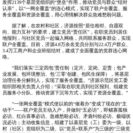
发挥2139个基层党组织的“堡垒”作用，推动党员与群众“结对
认亲”，以“一网全覆盖”的连心模式，实现了联户全覆盖、服
务全覆盖和资源全覆盖，用心用情解决群众急难愁盼问题。
据了解，在农村和社区，济源按照“居住相邻、自愿双
向、能力互补”的要求，建立党员“责任区”，在职党员到居住
地报到，与社区党员一起编入网格，共同联系服务群众，实现
联户全覆盖。目前，济源4.8万余名党员分别与22.4万户群众、
3.4万工商户和企业班组结对，建成了全面覆盖的党群连心网
络。
“我们落实‘三定四包’责任制（定片、定岗、定责；包产
业发展、包环境整治、包‘三零’创建、包民生保障），将基层
治理任务分解到人，实现了服务全覆盖。”济源示范区党工委
组织部相关负责人介绍：“采取在职党员到社区报到、组建党
员服务小分队、推动资源下沉等方式，实现了资源全覆盖。”
“一张网全覆盖”模式使以前的“催着办”变成了现在的“主
动干”——联户党员主动入户，并做到“五必访”，即鳏寡孤独
必访、红白喜事必访、急难愁盼必访、矛盾纠纷必访、极端状
况必访；主动收集信息，组建了以基层党（工）委为一级、以
村（社区）党组织为二级、以“党员+联系户”为三级的“三级党