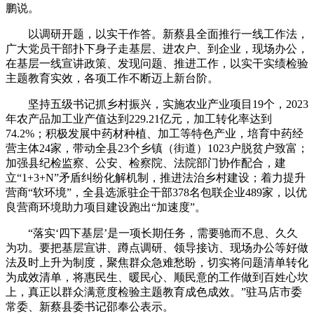
鹏说。
以调研开题，以实干作答。新蔡县全面推行一线工作法，
广大党员干部扑下身子走基层、进农户、到企业，现场办公，
在基层一线宣讲政策、发现问题、推进工作，以实干实绩检验
主题教育实效，各项工作不断迈上新台阶。
坚持五级书记抓乡村振兴，实施农业产业项目19个，2023
年农产品加工业产值达到229.21亿元，加工转化率达到
74.2%；积极发展中药材种植、加工等特色产业，培育中药经
营主体24家，带动全县23个乡镇（街道）1023户脱贫户致富；
加强县纪检监察、公安、检察院、法院部门协作配合，建
立“1+3+N”矛盾纠纷化解机制，推进法治乡村建设；着力提升
营商“软环境”，全县选派驻企干部378名包联企业489家，以优
良营商环境助力项目建设跑出“加速度”。
“落实‘四下基层’是一项长期任务，需要驰而不息、久久
为功。要把基层宣讲、蹲点调研、领导接访、现场办公等好做
法及时上升为制度，聚焦群众急难愁盼，切实将问题清单转化
为成效清单，将惠民生、暖民心、顺民意的工作做到百姓心坎
上，真正以群众满意度检验主题教育成色成效。”驻马店市委
常委、新蔡县委书记邵奉公表示。