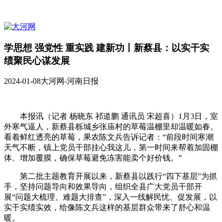
学思想 强党性 重实践 建新功丨新蔡县：以实干实
绩聚民心谋发展
2024-01-08
大河网-河南日报
本报讯（记者 杨晓东 祁道鹏 通讯员 宋超喜）1月3日，室
外寒气逼人，新蔡县栎城乡张庙村的草莓温棚里却温暖如春。
看着鲜红透亮的草莓，果农陈文兵告诉记者：“前段时间寒潮
天气不断，镇上党员干部挂心我这儿，第一时间来帮着加固棚
体、增加覆膜，确保草莓避免冻害能卖个好价钱。”
第二批主题教育开展以来，新蔡县以践行“四下基层”为抓
手，坚持问题导向和效果导向，组织全县广大党员干部开
展“问题大梳理、难题大排查”，深入一线解民忧、促发展，以
实干实绩实效，给像陈文兵这样的基层群众带来了舒心和温
暖。