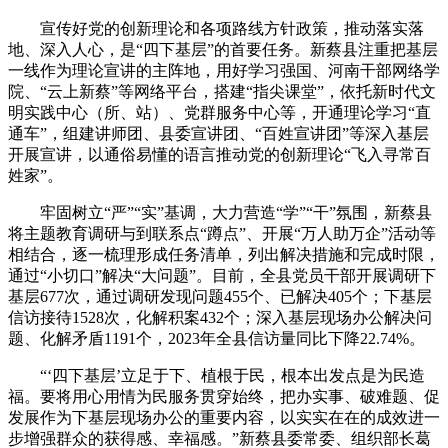
宣传好党的创新理论和各项路线方针政策，推动落实落
地、深入人心，是“四下基层”的首要任务。新蔡县注重把基层
一线作为理论宣讲的主阵地，用好学习强国、河南干部网络学
院、“云上新蔡”等网络平台，搭建“指尖课堂”，依托新时代文
明实践中心（所、站）、党群服务中心等，开通理论学习“直
通车”，组建讲师团、县委宣讲团、“百姓宣讲团”等深入基层
开展宣讲，以通俗易懂的语言推动党的创新理论“飞入寻常百
姓家”。
牢固树立“严”“实”基调，大力营造“学”“干”氛围，新蔡县
将主题教育调研与到联系点“蹲点”、开展“万人助万企”活动等
相结合，逐一梳理形成任务清单，列出解决措施和完成时限，
通过“小切口”解决“大问题”。目前，全县党员干部开展调研下
基层677次，通过调研发现问题455个、已解决405个；下基层
信访接待1528次，化解积案432个；深入基层现场办公解决问
题、化解矛盾1191个，2023年全县信访量同比下降22.74%。
“‘四下基层’立足于下、植根于民，根本出发点是为民造
福。要将用心用情为民服务贯穿始终，把办实事、破难题、促
发展作为下基层现场办公的重要内容，以实实在在的成效进一
步增强群众的获得感、幸福感。”新蔡县委常委、组织部长葛