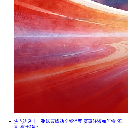
焦点访谈丨一张球票撬动全城消费 赛事经济如何将“流
量”变“增量”