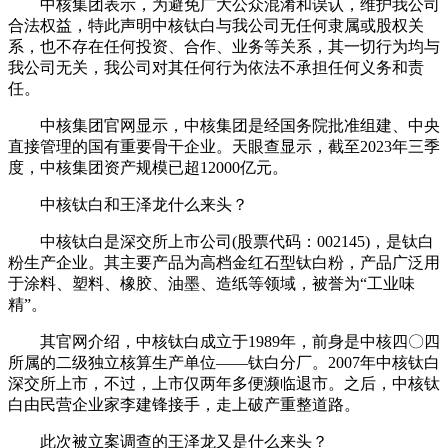
中核集团表示，为避免广大公众混淆和误认，维护我公司
合法权益，特此声明中核钛白与我公司无任何隶属或股权关
系，也不存在任何投资、合作、业务等关系，其一切行为均与
我公司无关，我公司对其任何行为依法不承担任何义务和责
任。
中核集团官网显示，中核集团是经国务院批准组建、中央
直接管理的国有重要骨干企业。天眼查显示，截至2023年三季
度，中核集团资产规模已超12000亿元。
中核钛白和王泽龙什么来头？
中核钛白是深交所上市公司(股票代码：002145)，是钛白
粉生产企业。其主要产品为高档金红石型钛白粉，产品广泛用
于涂料、塑料、橡胶、油墨、造纸等领域，被誉为“工业味
精”。
其官网介绍，中核钛白成立于1989年，前身是中核四〇四
所属的二级独立核算生产单位——钛白分厂。2007年中核钛白
深交所上市，不过，上市仅两年多便濒临退市。之后，中核钛
白由民营企业家李建锋接手，走上破产重整道路。
此次被立案调查的王泽龙又是什么来头？