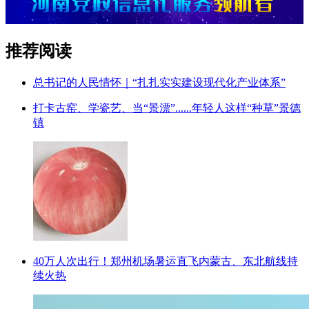
推荐阅读
总书记的人民情怀｜“扎扎实实建设现代化产业体系”
打卡古窑、学瓷艺、当“景漂”......年轻人这样“种草”景德
镇
40万人次出行！郑州机场暑运直飞内蒙古、东北航线持
续火热