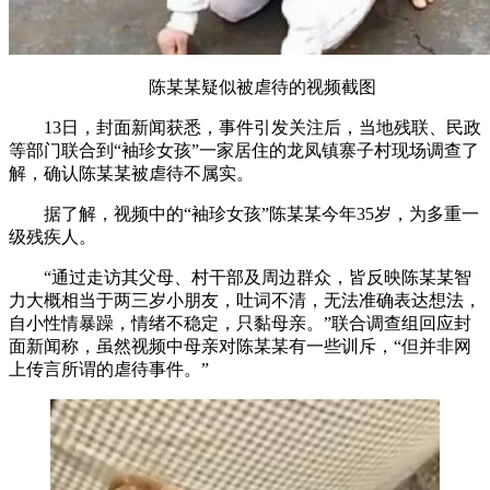
陈某某疑似被虐待的视频截图
13日，封面新闻获悉，事件引发关注后，当地残联、民政
等部门联合到“袖珍女孩”一家居住的龙凤镇寨子村现场调查了
解，确认陈某某被虐待不属实。
据了解，视频中的“袖珍女孩”陈某某今年35岁，为多重一
级残疾人。
“通过走访其父母、村干部及周边群众，皆反映陈某某智
力大概相当于两三岁小朋友，吐词不清，无法准确表达想法，
自小性情暴躁，情绪不稳定，只黏母亲。”联合调查组回应封
面新闻称，虽然视频中母亲对陈某某有一些训斥，“但并非网
上传言所谓的虐待事件。”