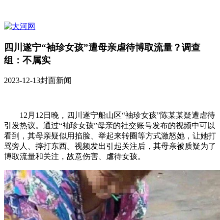
四川遂宁“袖珍女孩”遭母亲虐待博取流量？调查
组：不属实
2023-12-13
封面新闻
12月12日晚，四川遂宁船山区“袖珍女孩”陈某某疑遭虐待
引发热议。通过“袖珍女孩”母亲的社交账号发布的视频中可以
看到，其母亲疑似用掐脸、举起来转圈等方式激怒她，让她打
骂旁人、摔打东西。视频发出引起关注后，其母亲被质疑为了
博取流量和关注，故意伤害、虐待女孩。