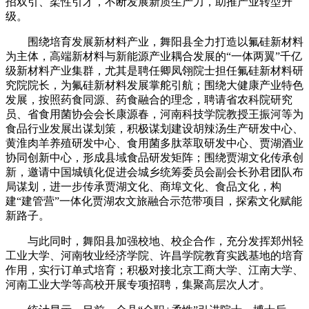
招双引、柔性引才，不断发展新质生产力，助推产业转型升
级。
围绕培育发展新材料产业，舞阳县全力打造以氟硅新材料
为主体，高端新材料与新能源产业耦合发展的“一体两翼”千亿
级新材料产业集群，尤其是聘任卿凤翎院士担任氟硅新材料研
究院院长，为氟硅新材料发展掌舵引航；围绕大健康产业特色
发展，按照药食同源、药食融合的理念，聘请省农科院研究
员、省食用菌协会会长康源春，河南科技学院教授王振河等为
食品行业发展出谋划策，积极谋划建设胡辣汤生产研发中心、
黄淮肉羊养殖研发中心、食用菌多肽萃取研发中心、贾湖酒业
协同创新中心，形成县域食品研发矩阵；围绕贾湖文化传承创
新，邀请中国城镇化促进会城乡统筹委员会副会长孙君团队布
局谋划，进一步传承贾湖文化、商埠文化、食品文化，构
建“建管营”一体化贾湖农文旅融合示范带项目，探索文化赋能
新路子。
与此同时，舞阳县加强校地、校企合作，充分发挥郑州轻
工业大学、河南牧业经济学院、许昌学院教育实践基地的培育
作用，实行订单式培育；积极对接北京工商大学、江南大学、
河南工业大学等高校开展专项招聘，集聚高层次人才。