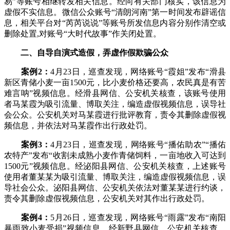
易”等账号相继转发相关信息。经向有关部门核实，该信息为
虚假不实信息。微信公众账号“清朗河南”第一时间发布辟谣信
息，相关平台对“芮芮说说”等账号所发信息内容分别作清空或
删除处置,对账号“大时代故事”作关闭处置。
二、自导自演式造假，弄虚作假欺骗公众
案例2：
4月23日，巡查发现，网络账号“霞姐”发布“滑县
新区青储小麦一亩1500元，比小麦价格还要高，农民真是有苦
难言呐”视频信息。经滑县网信、公安机关核查，该账号使用
者马某霞为吸引流量、博取关注，编造虚假视频信息，误导社
会公众。公安机关对马某霞进行批评教育，责令其删除虚假视
频信息，并依法对马某霞作出行政处罚。
案例3：
4月23日，巡查发现，网络账号“播佑助农”“播佑
农特产”发布“收割未成熟小麦作青储饲料，一亩地收入可达到
1500元”视频信息。经泌阳县网信、公安机关核查，上述账号
使用者董某某为吸引流量、博取关注，编造虚假视频信息，误
导社会公众。泌阳县网信、公安机关依法对董某某进行约谈，
责令其删除虚假视频信息，公安机关对其作出行政处罚。
案例4：
5月26日，巡查发现，网络账号“雨露”发布“南阳
暴雨致小麦受损”视频信息。经新野县网信、公安机关核查，