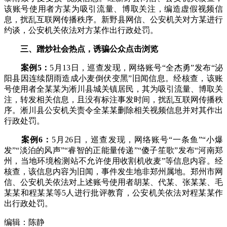
该账号使用者方某为吸引流量、博取关注，编造虚假视频信
息，扰乱互联网传播秩序。新野县网信、公安机关对方某进行
约谈，公安机关依法对方某作出行政处罚。
三、蹭炒社会热点，诱骗公众点击浏览
案例5：
5月13日，巡查发现，网络账号“全杰勇”发布“泌
阳县因连续阴雨造成小麦倒伏变黑”旧闻信息。经核查，该账
号使用者全某某为淅川县城关镇居民，其为吸引流量、博取关
注，转发相关信息，且没有标注事发时间，扰乱互联网传播秩
序。淅川县公安机关责令全某某删除相关视频信息并对其作出
行政处罚。
案例6：
5月26日，巡查发现，网络账号“一条鱼”“小爆
发”“淡泊的风声”“睿智的正能量传递”“傻子笙歌”发布“河南郑
州，当地环境检测站不允许使用收割机收麦”等信息内容。经
核查，该信息内容为旧闻，事件发生地非郑州属地。郑州市网
信、公安机关依法对上述账号使用者胡某、代某、张某某、毛
某某和程某某等5人进行批评教育，公安机关依法对程某某作
出行政处罚。
编辑：陈静