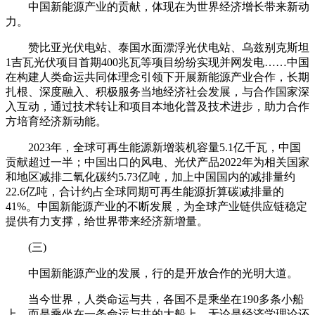
中国新能源产业的贡献，体现在为世界经济增长带来新动
力。
赞比亚光伏电站、泰国水面漂浮光伏电站、乌兹别克斯坦
1吉瓦光伏项目首期400兆瓦等项目纷纷实现并网发电……中国
在构建人类命运共同体理念引领下开展新能源产业合作，长期
扎根、深度融入、积极服务当地经济社会发展，与合作国家深
入互动，通过技术转让和项目本地化普及技术进步，助力合作
方培育经济新动能。
2023年，全球可再生能源新增装机容量5.1亿千瓦，中国
贡献超过一半；中国出口的风电、光伏产品2022年为相关国家
和地区减排二氧化碳约5.73亿吨，加上中国国内的减排量约
22.6亿吨，合计约占全球同期可再生能源折算碳减排量的
41%。中国新能源产业的不断发展，为全球产业链供应链稳定
提供有力支撑，给世界带来经济新增量。
(三)
中国新能源产业的发展，行的是开放合作的光明大道。
当今世界，人类命运与共，各国不是乘坐在190多条小船
上，而是乘坐在一条命运与共的大船上。无论是经济学理论还