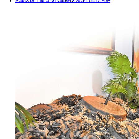
凡星闪耀丨俯首身传非遗技 澄泥百窑砚方成