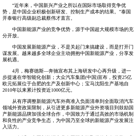
“近年来，中国新兴产业之所以在国际市场取得竞争优
势，是中国企业积极创新研发、控制生产成本的结果。”泰国
开泰银行高级副总裁蔡伟才直言。
中国新能源产业的竞争优势，源于中国超大规模市场的充
分开放。
中国发展新能源产业，不是关起门来搞建设，而是打开门
谋发展。越来越多全球企业主动拥抱中国新能源产业，分享发
展机遇。
4月，梅赛德斯—奔驰宣布其上海研发中心再升级，进一
步提速在华智能化创新；大众汽车集团(中国)宣布，投资25亿
欧元拓展位于合肥的生产及创新中心；宝马沈阳生产基地自
2010年以来累计投资近1000亿元。
从有序调整新能源汽车外商准入负面清单到全面取消汽车
领域外资政策限制，从引进更多新能源产业外资项目到鼓励国
产新能源品牌加强全球合作，中国致力于通过高效的市场机制
和良性的产业竞争生态，为中国乃至全球的新能源产业发展注
入活力。