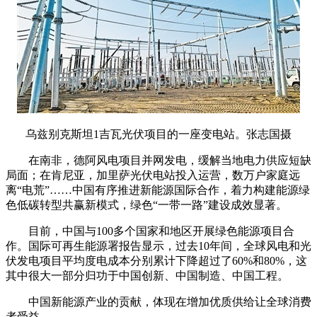
乌兹别克斯坦1吉瓦光伏项目的一座变电站。张志国摄
在南非，德阿风电项目并网发电，缓解当地电力供应短缺
局面；在肯尼亚，加里萨光伏电站投入运营，数万户家庭远
离“电荒”……中国有序推进新能源国际合作，着力构建能源绿
色低碳转型共赢新模式，绿色“一带一路”建设成效显著。
目前，中国与100多个国家和地区开展绿色能源项目合
作。国际可再生能源署报告显示，过去10年间，全球风电和光
伏发电项目平均度电成本分别累计下降超过了60%和80%，这
其中很大一部分归功于中国创新、中国制造、中国工程。
中国新能源产业的贡献，体现在增加优质供给让全球消费
者受益。