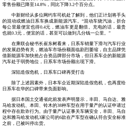
零售份额已降至14.8%，同比下降3.2个百分点。
中新财经从多位网约车司机处了解到，他们正计划将手头
的混动或燃油日系车换成新能源汽车。“混动车烧汽油，折合
每公里最便宜也得0.4元，燃油车更是翻倍。充电的话，最贵
也就0.3元，便宜的话，甚至可以做到几分钱一公里。”
在乘联会秘书长崔东树看来，日系车销量下滑与汽车行业
的发展趋势有关，燃油车市场份额面临剧烈萎缩，自主品牌凭
借新能源车加快抢占合资品牌部分市场，但日系车企的新能源
汽车处于弱势地位，日系车市场份额出现下滑。
深陷造假危机，日系车口碑再受打击
除了上述因素外，日本车企近期深陷造假危机，也再度给
日系车在华的口碑带来负面影响。
据日本国土交通省此前发表声明显示，丰田、马自达、雅
马哈发动机、本田、铃木的38种车型在用于量产的认证申请过
程中存在欺诈行为。由于量产认证事关车辆安全，丰田、马自
达和雅马哈发动机3家公司的6款在产车型在确认符合安全标准
之前，已被叫停出货。