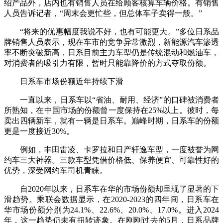
绍产品外，店内也有销售人员在给顾客核算车辆价格。有销售
人员告诉记者，“周末会更忙些，但总体车子卖得一般。”
“将来的优惠幅度我说不好，也有可能更大。”多位日系品
牌销售人员表示，现在车市的竞争异常激烈，新能源汽车渗透
率不断突破新高，日系目前主力车型仍是传统混动和燃油车，
对消费者的吸引力有限，暂时只能靠降价的方式夺取份额。
日系车市场份额近年持续下滑
一直以来，日系车以“省油、耐用、经济”的口碑被消费者
所熟知，在中国市场的份额曾一度保持在25%以上。彼时，每
卖出四辆新车，就有一辆是日系车。巅峰时期，日系车的份额
更是一度接近30%。
例如，丰田雷凌、卡罗拉和日产轩逸车型，一度被誉为网
约车三大神器。三款车型凭借价格低、保养便宜、可靠性好的
优势，深受网约车司机青睐。
自2020年以来，日系车在华的市场份额却呈现了显著的下
滑趋势。乘联会数据显示，在2020-2023的四年间，日系车在
华市场份额分别为24.1%、22.6%、20.0%、17.0%。进入2024
年，这一趋势仍未有扭转迹象。在刚刚过去的5月，日系品牌