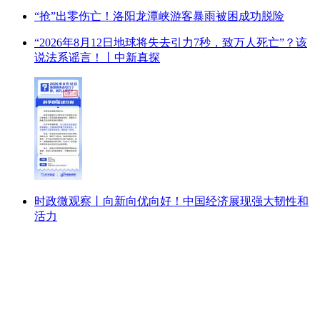
“抢”出零伤亡！洛阳龙潭峡游客暴雨被困成功脱险
“2026年8月12日地球将失去引力7秒，致万人死亡”？该
说法系谣言！丨中新真探
时政微观察丨向新向优向好！中国经济展现强大韧性和
活力