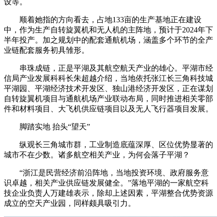
设等。
顺着她指的方向看去，占地133亩的生产基地正在建设
中，作为生产自转旋翼机和无人机的主阵地，预计于2024年下
半年投产。加之规划中的配套通航机场，涵盖多个环节的全产
业链配套服务初具雏形。
串珠成链，正是平湖及其航空航天产业的雄心。平湖市经
信局产业发展科科长朱超越介绍，当地依托张江长三角科技城
平湖园、平湖经济技术开发区、独山港经济开发区，正在谋划
自转旋翼机项目与通航机场产业联动布局，同时推进相关零部
件和材料项目、大飞机供应链项目以及无人飞行器项目发展。
脚踏实地 抬头“望天”
纵观长三角城市群，工业制造底蕴深厚、区位优势显著的
城市不在少数。诸多航空相关产业，为何会落子平湖？
“浙江是民营经济前沿阵地，当地投资环境、政府服务意
识卓越，相关产业供应链发展健全。”落地平湖的一家航空科
技企业负责人万建雄表示，除却上述因素，平湖整合优势资源
成立的空天产业园，同样颇具吸引力。