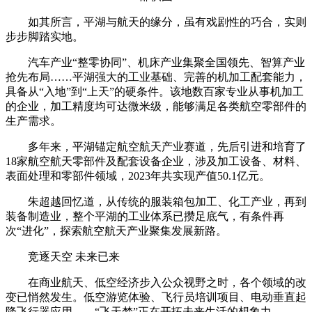
如其所言，平湖与航天的缘分，虽有戏剧性的巧合，实则
步步脚踏实地。
汽车产业“整零协同”、机床产业集聚全国领先、智算产业
抢先布局……平湖强大的工业基础、完善的机加工配套能力，
具备从“入地”到“上天”的硬条件。该地数百家专业从事机加工
的企业，加工精度均可达微米级，能够满足各类航空零部件的
生产需求。
多年来，平湖锚定航空航天产业赛道，先后引进和培育了
18家航空航天零部件及配套设备企业，涉及加工设备、材料、
表面处理和零部件领域，2023年共实现产值50.1亿元。
朱超越回忆道，从传统的服装箱包加工、化工产业，再到
装备制造业，整个平湖的工业体系已攒足底气，有条件再
次“进化”，探索航空航天产业聚集发展新路。
竞逐天空 未来已来
在商业航天、低空经济步入公众视野之时，各个领域的改
变已悄然发生。低空游览体验、飞行员培训项目、电动垂直起
降飞行器应用……“飞天梦”正在开拓未来生活的想象力。