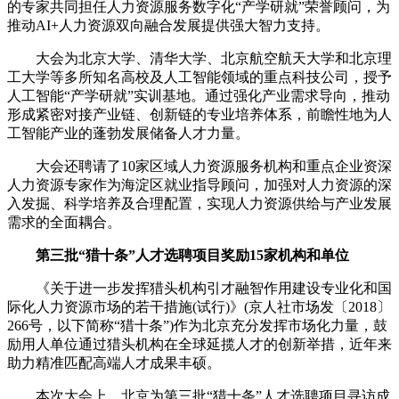
的专家共同担任人力资源服务数字化“产学研就”荣誉顾问，为
推动AI+人力资源双向融合发展提供强大智力支持。
大会为北京大学、清华大学、北京航空航天大学和北京理
工大学等多所知名高校及人工智能领域的重点科技公司，授予
人工智能“产学研就”实训基地。通过强化产业需求导向，推动
形成紧密对接产业链、创新链的专业培养体系，前瞻性地为人
工智能产业的蓬勃发展储备人才力量。
大会还聘请了10家区域人力资源服务机构和重点企业资深
人力资源专家作为海淀区就业指导顾问，加强对人力资源的深
入发掘、科学培养及合理配置，实现人力资源供给与产业发展
需求的全面耦合。
第三批“猎十条”人才选聘项目奖励15家机构和单位
《关于进一步发挥猎头机构引才融智作用建设专业化和国
际化人力资源市场的若干措施(试行)》(京人社市场发〔2018〕
266号，以下简称“猎十条”)作为北京充分发挥市场化力量，鼓
励用人单位通过猎头机构在全球延揽人才的创新举措，近年来
助力精准匹配高端人才成果丰硕。
本次大会上，北京为第三批“猎十条”人才选聘项目寻访成