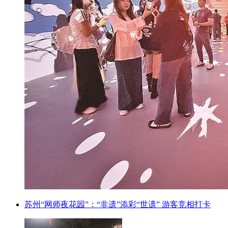
苏州“网师夜花园”：“非遗”添彩“世遗” 游客竞相打卡