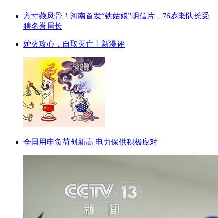
方寸藏风骨！河南首发“铁姑娘”明信片，76岁老队长受
聘名誉局长
妒火攻心，自取灭亡丨新漫评
全国用电负荷创新高 电力保供积极应对